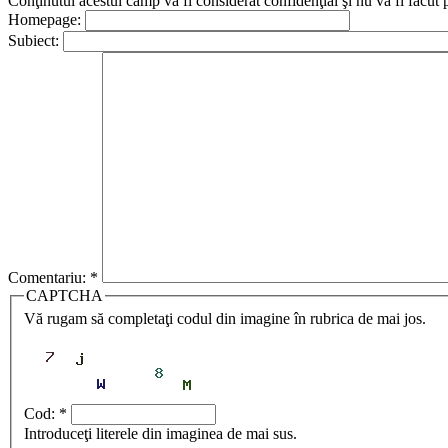
Conţinutul acestui câmp va fi considerat confidenţial şi nu va fi făcut 
Homepage:
Subiect:
Comentariu:
*
CAPTCHA
Vă rugam să completaţi codul din imagine în rubrica de mai jos.
Cod:
*
Introduceţi literele din imaginea de mai sus.