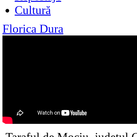
Cultură
Florica Dura
Taraful de Mociu, judeţul C