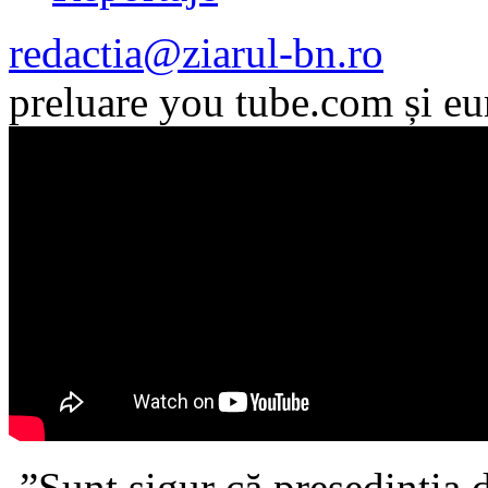
redactia@ziarul-bn.ro
preluare you tube.com și e
”Sunt sigur că președinția dv