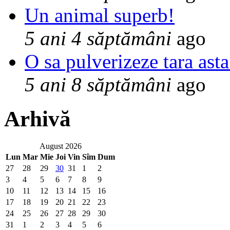
Un animal superb!
5 ani 4 săptămâni
ago
O sa pulverizeze tara asta
5 ani 8 săptămâni
ago
Arhivă
August 2026
Lun
Mar
Mie
Joi
Vin
Sîm
Dum
27
28
29
30
31
1
2
3
4
5
6
7
8
9
10
11
12
13
14
15
16
17
18
19
20
21
22
23
24
25
26
27
28
29
30
31
1
2
3
4
5
6