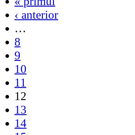
« primul
‹ anterior
…
8
9
10
11
12
13
14