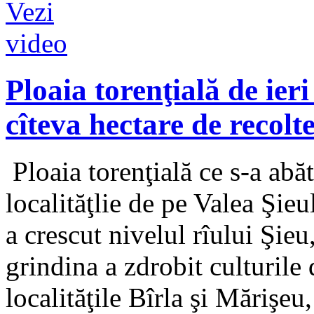
Ploaia torenţială de ier
cîteva hectare de recolt
Ploaia torenţială ce s-a abă
localităţlie de pe Valea Şieul
a crescut nivelul rîului Şieu
grindina a zdrobit culturile 
localităţile Bîrla şi Mărişeu,