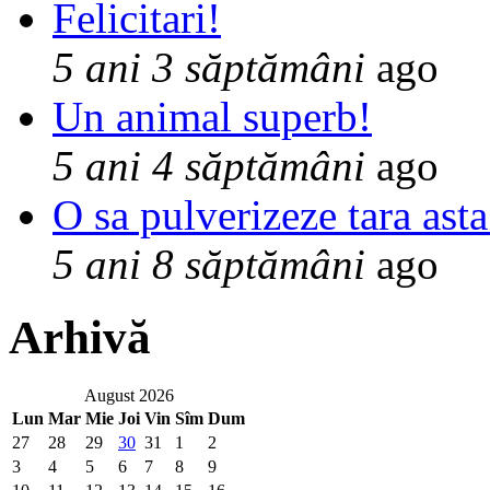
Felicitari!
5 ani 3 săptămâni
ago
Un animal superb!
5 ani 4 săptămâni
ago
O sa pulverizeze tara asta
5 ani 8 săptămâni
ago
Arhivă
August 2026
Lun
Mar
Mie
Joi
Vin
Sîm
Dum
27
28
29
30
31
1
2
3
4
5
6
7
8
9