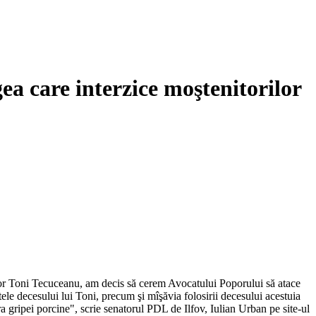
a care interzice moştenitorilor
actor Toni Tecuceanu, am decis să cerem Avocatului Poporului să atace
ele decesului lui Toni, precum şi mîşăvia folosirii decesului acestuia
a gripei porcine", scrie senatorul PDL de Ilfov, Iulian Urban pe site-ul