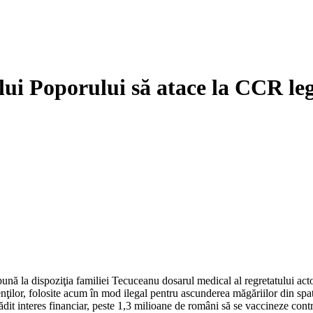
ui Poporului să atace la CCR lege
ă pună la dispoziţia familiei Tecuceanu dosarul medical al regretatului 
enţilor, folosite acum în mod ilegal pentru ascunderea măgăriilor din spat
dit interes financiar, peste 1,3 milioane de români să se vaccineze contr