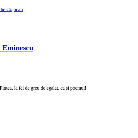
alie Cojocari
ai Eminescu
intea, la fel de greu de egalat, ca și poemul!