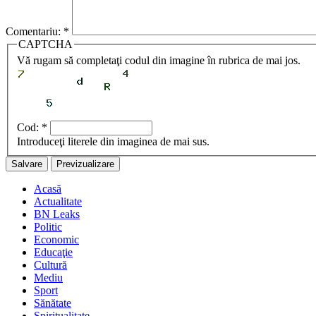
Comentariu:
*
CAPTCHA
Vă rugam să completaţi codul din imagine în rubrica de mai jos.
Cod:
*
Introduceţi literele din imaginea de mai sus.
Acasă
Actualitate
BN Leaks
Politic
Economic
Educaţie
Cultură
Mediu
Sport
Sănătate
Spiritualitate