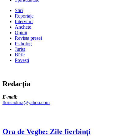
Stiri
Reportaje
Interviuri
Anchete
Opinii
Revista presei
Psiholog
Jurist
Bîrfe
Poveşti
Redacţia
E-mail:
floricadura@yahoo.com
Ora de Veghe: Zile fierbinți