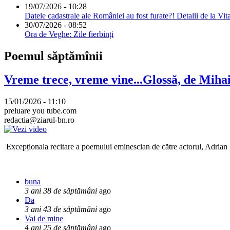
19/07/2026 - 10:28
Datele cadastrale ale României au fost furate?! Detalii de la Vit
30/07/2026 - 08:52
Ora de Veghe: Zile fierbinți
Poemul săptămînii
Vreme trece, vreme vine...Glossă, de Mih
15/01/2026 - 11:10
preluare you tube.com
redactia@ziarul-bn.ro
Excepționala recitare a poemului eminescian de către actorul, Adrian P
buna
3 ani 38 de săptămâni
ago
Da
3 ani 43 de săptămâni
ago
Vai de mine
4 ani 25 de săptămâni
ago