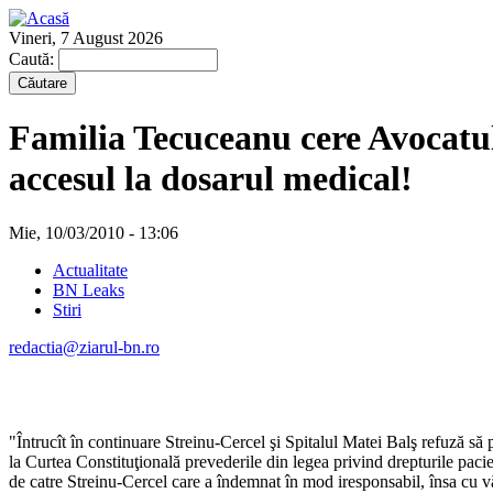
Vineri, 7 August 2026
Caută:
Familia Tecuceanu cere Avocatul
accesul la dosarul medical!
Mie, 10/03/2010 - 13:06
Actualitate
BN Leaks
Stiri
redactia@ziarul-bn.ro
"Întrucît în continuare Streinu-Cercel şi Spitalul Matei Balş refuză s
la Curtea Constituţională prevederile din legea privind drepturile paci
de catre Streinu-Cercel care a îndemnat în mod iresponsabil, însa cu vă