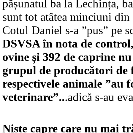
pășunatul ba la Lechința, ba
sunt tot atâtea minciuni din
Cotul Daniel s-a ”pus” pe s
DSVSA în nota de control, 
ovine și 392 de caprine nu 
grupul de producători de f
respectivele animale ”au f
veterinare”..
.adică s-au ev
Niște capre care nu mai tră