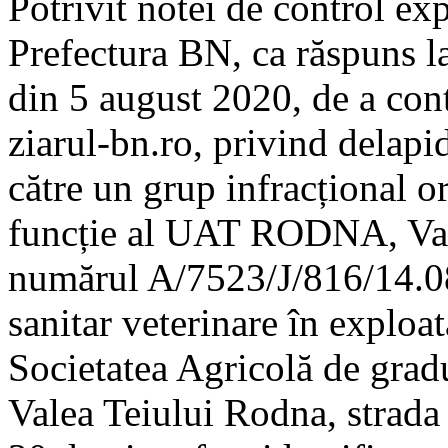
Potrivit notei de control 
Prefectura BN, ca răspuns la
din 5 august 2020, de a con
ziarul-bn.ro, privind delap
către un grup infracțional o
funcție al UAT RODNA, Val
numărul A/7523/J/816/14.08
sanitar veterinare în explo
Societatea Agricolă de grad
Valea Teiului Rodna, strada 