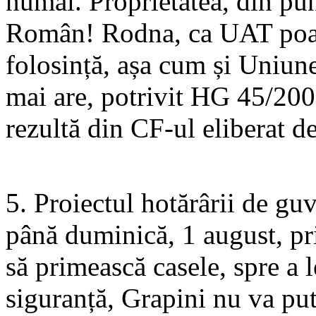
numai. Proprietatea, din pun
Român! Rodna, ca UAT poate
folosință, așa cum și Uniunea
mai are, potrivit HG 45/200
rezultă din CF-ul eliberat 
5. Proiectul hotărârii de guv
până duminică, 1 august, pri
să primească casele, spre a l
siguranță, Grapini nu va pu