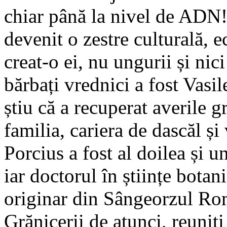
chiar până la nivel de ADN!
devenit o zestre culturală, e
creat-o ei, nu ungurii și nici
bărbați vrednici a fost Vasi
știu că a recuperat averile g
familia, cariera de dascăl și
Porcius a fost al doilea și u
iar doctorul în științe bota
originar din Sângeorzul Ro
Grănicerii de atunci, reuniț