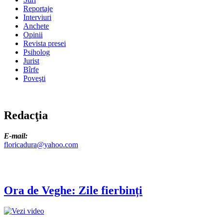
Reportaje
Interviuri
Anchete
Opinii
Revista presei
Psiholog
Jurist
Bîrfe
Poveşti
Redacţia
E-mail:
floricadura@yahoo.com
Ora de Veghe: Zile fierbinți