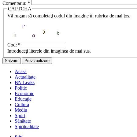
Comentariu:
*
CAPTCHA
Vă rugam să completaţi codul din imagine în rubrica de mai jos.
Cod:
*
Introduceţi literele din imaginea de mai sus.
Acasă
Actualitate
BN Leaks
Politic
Economic
Educaţie
Cultură
Mediu
Sport
Sănătate
Spiritualitate
Stiri