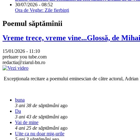
30/07/2026 - 08:52
Ora de Veghe: Zile fierbinți
Poemul săptămînii
Vreme trece, vreme vine...Glossă, de Mih
15/01/2026 - 11:10
preluare you tube.com
redactia@ziarul-bn.ro
Excepționala recitare a poemului eminescian de către actorul, Adrian P
buna
3 ani 38 de săptămâni
ago
Da
3 ani 43 de săptămâni
ago
Vai de mine
4 ani 25 de săptămâni
ago
Uite ca nu doar mig-urile
5 ani 3 săptămâni
ago