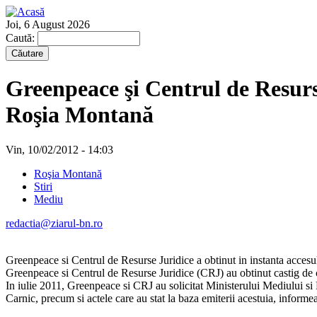
Joi, 6 August 2026
Caută:
Greenpeace şi Centrul de Resurse
Roşia Montană
Vin, 10/02/2012 - 14:03
Roşia Montană
Stiri
Mediu
redactia@ziarul-bn.ro
Greenpeace si Centrul de Resurse Juridice a obtinut in instanta accesu
Greenpeace si Centrul de Resurse Juridice (CRJ) au obtinut castig de 
In iulie 2011, Greenpeace si CRJ au solicitat Ministerului Mediului si
Carnic, precum si actele care au stat la baza emiterii acestuia, inform