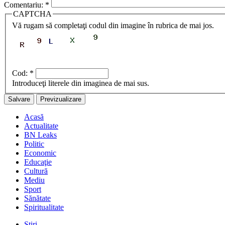
Comentariu:
*
CAPTCHA
Vă rugam să completaţi codul din imagine în rubrica de mai jos.
Cod:
*
Introduceţi literele din imaginea de mai sus.
Acasă
Actualitate
BN Leaks
Politic
Economic
Educaţie
Cultură
Mediu
Sport
Sănătate
Spiritualitate
Stiri