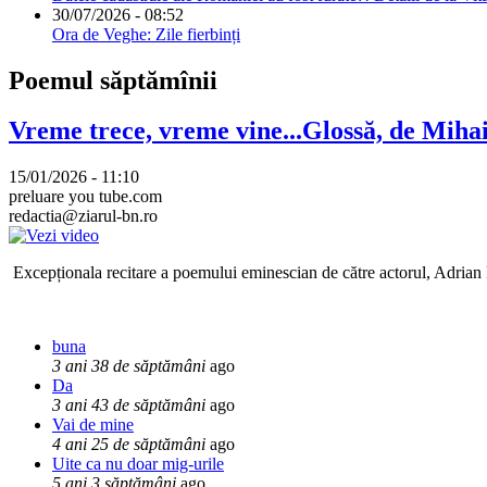
30/07/2026 - 08:52
Ora de Veghe: Zile fierbinți
Poemul săptămînii
Vreme trece, vreme vine...Glossă, de Mih
15/01/2026 - 11:10
preluare you tube.com
redactia@ziarul-bn.ro
Excepționala recitare a poemului eminescian de către actorul, Adrian P
buna
3 ani 38 de săptămâni
ago
Da
3 ani 43 de săptămâni
ago
Vai de mine
4 ani 25 de săptămâni
ago
Uite ca nu doar mig-urile
5 ani 3 săptămâni
ago