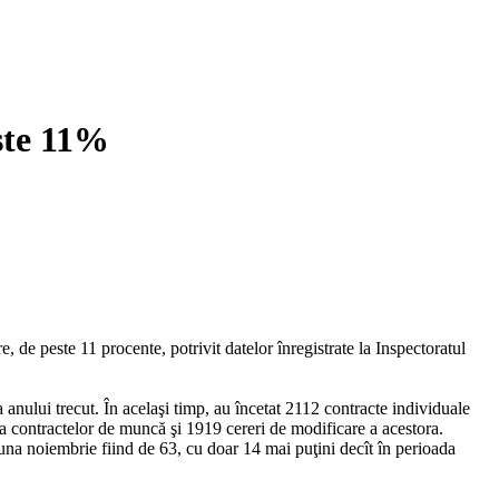
ste 11%
, de peste 11 procente, potrivit datelor înregistrate la Inspectoratul
nului trecut. În acelaşi timp, au încetat 2112 contracte individuale
a contractelor de muncă şi 1919 cereri de modificare a acestora.
n luna noiembrie fiind de 63, cu doar 14 mai puţini decît în perioada