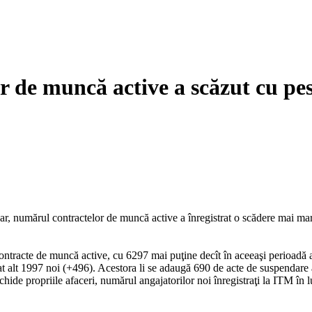
r de muncă active a scăzut cu pe
dar, numărul contractelor de muncă active a înregistrat o scădere mai mare
tracte de muncă active, cu 6297 mai puţine decît în aceeaşi perioadă a a
t alt 1997 noi (+496). Acestora li se adaugă 690 de acte de suspendare 
eschide propriile afaceri, numărul angajatorilor noi înregistraţi la ITM î