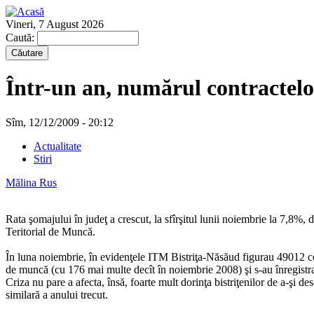
Vineri, 7 August 2026
Caută:
Într-un an, numărul contractelo
Sîm, 12/12/2009 - 20:12
Actualitate
Stiri
Mălina Rus
Rata şomajului în judeţ a crescut, la sfîrşitul lunii noiembrie la 7,8%, 
Teritorial de Muncă.
În luna noiembrie, în evidenţele ITM Bistriţa-Năsăud figurau 49012 con
de muncă (cu 176 mai multe decît în noiembrie 2008) şi s-au înregistra
Criza nu pare a afecta, însă, foarte mult dorinţa bistriţenilor de a-şi d
similară a anului trecut.