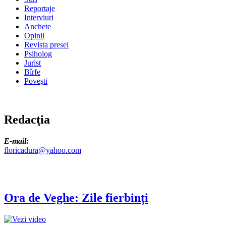
Reportaje
Interviuri
Anchete
Opinii
Revista presei
Psiholog
Jurist
Bîrfe
Poveşti
Redacţia
E-mail:
floricadura@yahoo.com
Ora de Veghe: Zile fierbinți