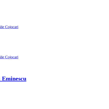
alie Cojocari
alie Cojocari
ai Eminescu