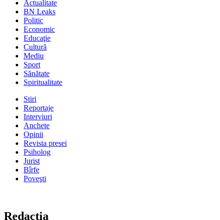
Actualitate
BN Leaks
Politic
Economic
Educaţie
Cultură
Mediu
Sport
Sănătate
Spiritualitate
Stiri
Reportaje
Interviuri
Anchete
Opinii
Revista presei
Psiholog
Jurist
Bîrfe
Poveşti
Redacţia