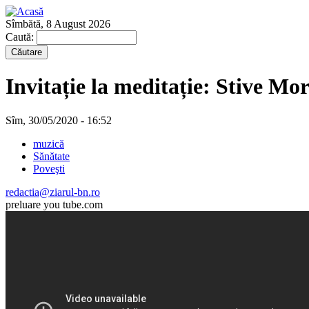
Sîmbătă, 8 August 2026
Caută:
Invitație la meditație: Stiv
Sîm, 30/05/2020 - 16:52
muzică
Sănătate
Poveşti
redactia@ziarul-bn.ro
preluare you tube.com