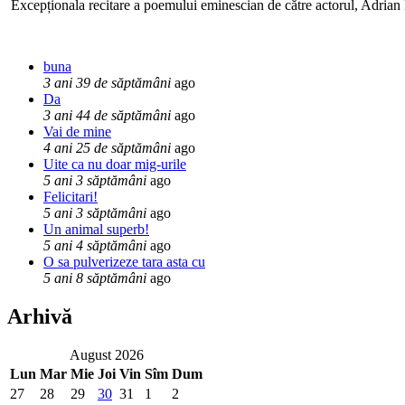
Excepționala recitare a poemului eminescian de către actorul, Adrian P
buna
3 ani 39 de săptămâni
ago
Da
3 ani 44 de săptămâni
ago
Vai de mine
4 ani 25 de săptămâni
ago
Uite ca nu doar mig-urile
5 ani 3 săptămâni
ago
Felicitari!
5 ani 3 săptămâni
ago
Un animal superb!
5 ani 4 săptămâni
ago
O sa pulverizeze tara asta cu
5 ani 8 săptămâni
ago
Arhivă
August 2026
Lun
Mar
Mie
Joi
Vin
Sîm
Dum
27
28
29
30
31
1
2