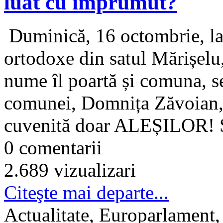
luat cu împrumut?
Duminică, 16 octombrie, la s
ortodoxe din satul Mărișelu,
nume îl poartă și comuna, se
comunei, Domnița Zăvoian, s
cuvenită doar ALEȘILOR! Se
0 comentarii
2.689 vizualizari
Citeşte mai departe...
Actualitate, Europarlament,