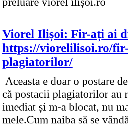
preluare viorel ilișoi.ro
Viorel Ilișoi: Fir-ați ai 
https://viorelilisoi.ro/fi
plagiatorilor/
Aceasta e doar o postare de
că postacii plagiatorilor au 
imediat și m-a blocat, nu ma
mele.Cum naiba să se vândă c