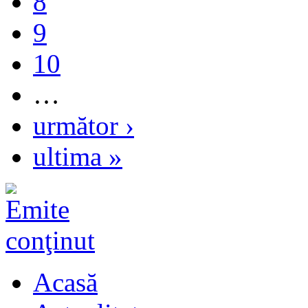
8
9
10
…
următor ›
ultima »
Acasă