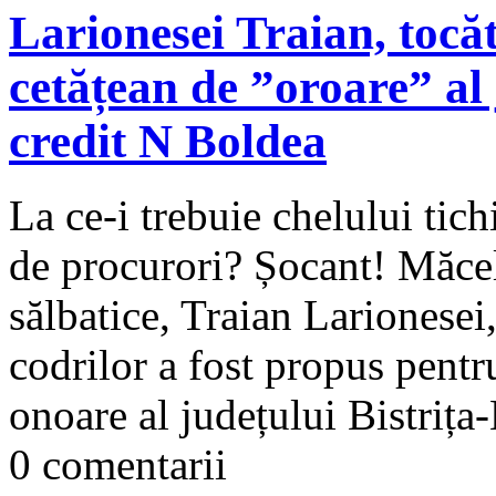
Larionesei Traian, tocă
cetățean de ”oroare” al
credit N Boldea
La ce-i trebuie chelului tic
de procurori? Șocant! Măcel
sălbatice, Traian Larionesei,
codrilor a fost propus pentru
onoare al județului Bistrița
0 comentarii