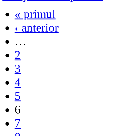
« primul
‹ anterior
…
2
3
4
5
6
7