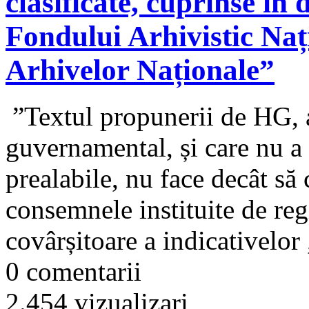
clasificate, cuprinse în
Fondului Arhivistic Nați
Arhivelor Naționale”
”Textul propunerii de HG, af
guvernamental, și care nu a 
prealabile, nu face decât să
consemnele instituite de re
covârșitoare a indicativelor „
0 comentarii
2.454 vizualizari