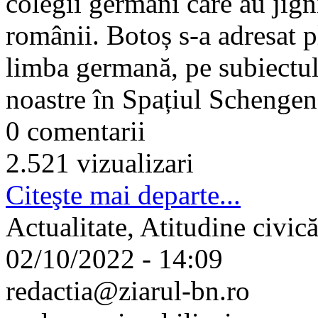
colegii germani care au jign
românii. Botoș s-a adresat pl
limba germană, pe subiectul 
noastre în Spațiul Schenge
0 comentarii
2.521 vizualizari
Citeşte mai departe...
Actualitate, Atitudine civic
02/10/2022 - 14:09
redactia@ziarul-bn.ro