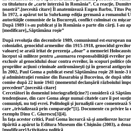
cu titulatura de „carte interzisă în România”. Ca reacţie, Dumi
noastră”.[necesită citare] Îl anatemizează Eugen Barbu, Titus P
În 1972, a apărut tot la Suhrkamp ediţia germană a romanului Uşa,
autorităţile comuniste de la Bucureşti, conflict culminat cu mişcar
După 1989 i s-au publicat şi în România o parte din cărţi. I-au apă
[modificare]„Săptămâna roşie”
După revoluţia din decembrie 1989, comunismul est-european nu mai
colonialist, genocidul armenilor din 1915-1918, genocidul grecilor
valoare] se arată iritat de prezenţa „doar” a memoriei Holocaustu
început să militeze pentru „asumarea responsabilităţii evreilor pen
exclusiv al genocidului doar contra evreilor, în scopuri politice (d
propriilor acţiuni criminale antiromâneşti (şi în general antigoyim)
În 2002, Paul Goma a publicat eseul Săptămâna roşie 28 iunie-3 iul
şi administraţiei române din Basarabia şi Bucovina, de după ultima
comise după 22 iunie 1941 (momentul declanşării războiului împo
precedent”.[necesită citare]
Cercetători în domeniul istoriografiei[cine?] consideră că Săptămâna
tendenţioase, din care Goma alege numai citatele care îi pot susţi
comunişti, nu toţi evrei. Politologii şi jurnaliştii care comentează
care „trivializează prin comparaţie”[1]. Documente cu privire la e
exemplu Dinu C. Giurescu[3][4].
În faţa acestor critici, Paul Goma încearcă să-şi amelioreze lucrar
tipărită a apărut la Editura Museum din Chişinău (2003), a doua 
[modificare]Activitatea politică