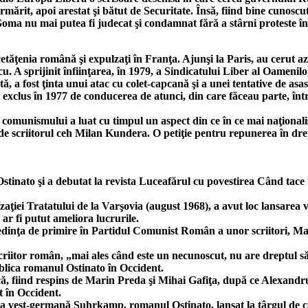
urmărit, apoi arestat şi bătut de Securitate. Însă, fiind bine cunos
oma nu mai putea fi judecat şi condamnat fără a stârni proteste în 
 cetăţenia română şi expulzaţi în Franţa. Ajunşi la Paris, au cerut a
scu. A sprijinit înfiinţarea, în 1979, a Sindicatului Liber al Oam
ă, a fost ţinta unui atac cu colet-capcană şi a unei tentative de asa
 exclus în 1977 de conducerea de atunci, din care făceau parte, înt
 comunismului a luat cu timpul un aspect din ce în ce mai naţionali
p de scriitorul ceh Milan Kundera. O petiţie pentru repunerea în dr
stinato şi a debutat la revista Luceafărul cu povestirea Când tace 
aţiei Tratatului de la Varşovia (august 1968), a avut loc lansarea
ar fi putut ameliora lucrurile.
oc şedinţa de primire în Partidul Comunist Român a unor scriitori
scriitor român, „mai ales când este un necunoscut, nu are dreptul să
ublica romanul Ostinato în Occident.
, fiind respins de Marin Preda şi Mihai Gafiţa, după ce Alexandru 
t în Occident.
ra vest-germană Suhrkamp, romanul Ostinato, lansat la târgul de c