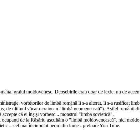
omâna, graiul moldovenesc. Deosebirile erau doar de lexic, nu de accent,
strație, vorbitorilor de limbă română li s-a alterat, li s-a rusificat limb
us, de ultimul văcar ucrainean "limbă neomenească"). Astfel românii dint
ă accepte că ei înșiși vorbesc... monstrul "limba sovietică".
 ocupanți de la Răsărit, ascultăm o "limbă moldovenească", nici moldoven
ietic -- cel mai înciubotat neom din lume - preluare You Tube.