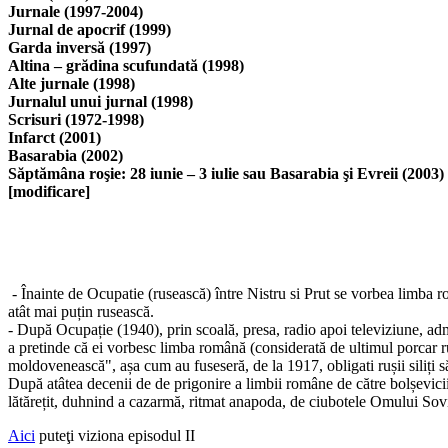
Jurnale (1997-2004)
Jurnal de apocrif (1999)
Garda inversă (1997)
Altina – grădina scufundată (1998)
Alte jurnale (1998)
Jurnalul unui jurnal (1998)
Scrisuri (1972-1998)
Infarct (2001)
Basarabia (2002)
Săptămâna roşie: 28 iunie – 3 iulie sau Basarabia şi Evreii (2003)
[modificare]
- Înainte de Ocupatie (rusească) între Nistru si Prut se vorbea limba r
atât mai puțin rusească.
- După Ocupație (1940), prin scoală, presa, radio apoi televiziune, admini
a pretinde că ei vorbesc limba română (considerată de ultimul porcar r
moldovenească", așa cum au fuseseră, de la 1917, obligati rușii siliți s
După atâtea decenii de de prigonire a limbii române de către bolșevicii
lătărețit, duhnind a cazarmă, ritmat anapoda, de ciubotele Omului Sov
Aici
puteţi viziona episodul II