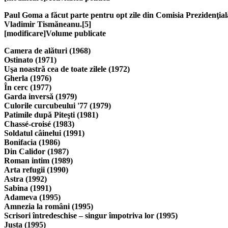
Paul Goma a făcut parte pentru opt zile din Comisia Prezidenţială
Vladimir Tismăneanu.[5]
[modificare]Volume publicate
Camera de alături (1968)
Ostinato (1971)
Uşa noastră cea de toate zilele (1972)
Gherla (1976)
În cerc (1977)
Garda inversă (1979)
Culorile curcubeului '77 (1979)
Patimile după Piteşti (1981)
Chassé-croisé (1983)
Soldatul câinelui (1991)
Bonifacia (1986)
Din Calidor (1987)
Roman intim (1989)
Arta refugii (1990)
Astra (1992)
Sabina (1991)
Adameva (1995)
Amnezia la români (1995)
Scrisori întredeschise – singur împotriva lor (1995)
Justa (1995)