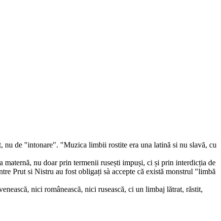
 nu de "intonare". "Muzica limbii rostite era una latină si nu slavă, cu
a maternă, nu doar prin termenii rusești impuși, ci și prin interdicția de
re Prut si Nistru au fost obligați sà accepte că există monstrul "limbă
ească, nici românească, nici rusească, ci un limbaj lătrat, răstit,