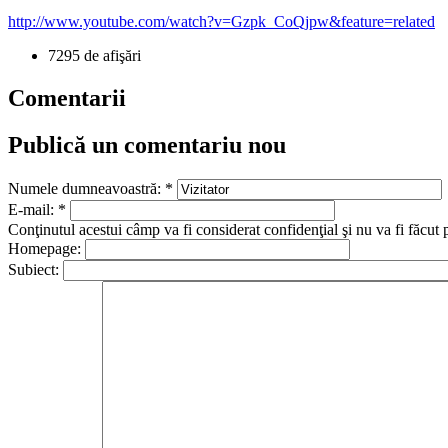
http://www.youtube.com/watch?v=Gzpk_CoQjpw&feature=related
7295 de afişări
Comentarii
Publică un comentariu nou
Numele dumneavoastră:
*
E-mail:
*
Conţinutul acestui câmp va fi considerat confidenţial şi nu va fi făcut 
Homepage:
Subiect: