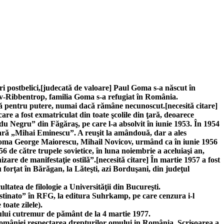
ri postbelici,[judecată de valoare] Paul Goma s-a născut în
tov-Ribbentrop, familia Goma s-a refugiat în România.
ză pentru putere, numai dacă rămâne necunoscut.[necesită citare]
are a fost exmatriculat din toate şcolile din ţară, deoarece
adu Negru” din Făgăraş, pe care l-a absolvit în iunie 1953. În 1954
terară „Mihai Eminescu”. A reuşit la amândouă, dar a ales
, Toma George Maiorescu, Mihail Novicov, urmând ca în iunie 1956
 de către trupele sovietice, în luna noiembrie a aceluiaşi an,
re de manifestaţie ostilă”.[necesită citare] În martie 1957 a fost
u forţat în Bărăgan, la Lăteşti, azi Borduşani, din judeţul
tatea de filologie a Universităţii din Bucureşti.
„Ostinato” în RFG, la editura Suhrkamp, pe care cenzura i-l
oate zilele).
osului cutremur de pământ de la 4 martie 1977.
 României respectarea drepturilor omului in România. Scrisoarea a