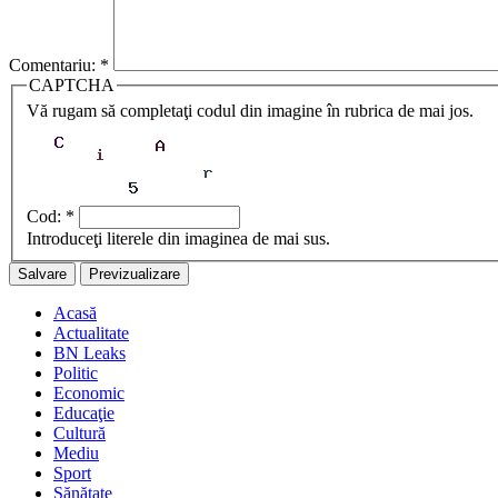
Comentariu:
*
CAPTCHA
Vă rugam să completaţi codul din imagine în rubrica de mai jos.
Cod:
*
Introduceţi literele din imaginea de mai sus.
Acasă
Actualitate
BN Leaks
Politic
Economic
Educaţie
Cultură
Mediu
Sport
Sănătate