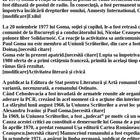
fost difuzată de postul de radio. În consecinţă, a fost permanent 
împotriva încălcării drepturilor omului, Amnesty International, G
[modificare]Exilul
La 20 noiembrie 1977 lui Goma, soţiei şi copilul, le-a fost retrasă
comunist de la Bucureşti şi a conducătorului lui, Nicolae Ceauşe
polonez liber Solidarność. Ca reacţie la activitatea sa anticomunist
Paul Goma nu este membru al Uniunii Scriitorilor, din care a fost
Doinaş.[necesită citare]
Goma este în prezent apatrid.[necesită citare] Lupta sa împotriva
1980 oferta de a primi cetăţenia franceză, primită în acelaşi tim
rămas fără rezultat.
[modificare]Activitatea literară şi civică
A publicat la Editura de Stat pentru Literatură şi Artă romanul O
variantă, necenzurată, a romanului Ostinato.
Când Cehoslovacia a fost invadată de armatele reunite ale organiz
aderare la PCR, crezând în acel moment că o acţiune din interior 
La sfârşitul lunii august 1968, la Uniunea Scriitorilor a avut l
Alexandru Ivasiuc şi Paul Goma.[necesită citare]
În 1969, la Uniunea Scriitorilor, a fost „judecat” pe motiv că un 
Cauza acestei critici au constituit-o demersurile lui Goma de a p
În aprilie 1970, a predat romanul Uşa editurii Cartea Românească
Ceauşescu.[necesită citare] Manuscrisul romanului a fost expedia
În octombrie 1971, a apărut în limba germană, publicat de editu