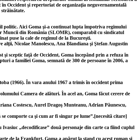
cut în Occident şi repertoriat de organizaţia neguvernamentală
străinătate.
zil politic. Aici Goma şi-a continuat lupta împotriva regimului
enilor Muncii din România (SLOMR), comparabil cu sindicatul
sinat puse la cale de regimul de la Bucureşti.
re alţii, Nicolae Manolescu, Ana Blandiana şi Ştefan Augustin
st şi sceptic faţă de Occident, Goma începând prin a refuza în
epturi a familiei Goma, semnată de 300 de persoane în 2006, a
toba (1966). În vara anului 1967 a trimis în occident prima
 volumului Camera de alături. În acel an, Goma făcut cerere de
, Mariana Costescu, Aurel Dragoş Munteanu, Adrian Păunescu,
 se comporte ca şi cum ar fi singur pe lume”.[necesită citare]
Ivasiuc „decodificase” două personaje din carte ca fiind cuplul
arte de la Frankfurt. Goma a apărut la stand cu acest roman şi