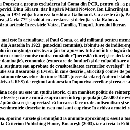
tru Popescu a propus excluderea lui Goma din PCR, pentru că „a p
opovici, Dinu Săraru, dar îl apără Mihail Novicov, Ion Lăncrănjan
 în 1974 ediţia franceză la editura Gallimard. Cu aceste cărţi, Pau
ea „Carta 77” şi soldat cu arestarea şi detenţia sa la Rahova.
rut articole în revistele Vatra, Familia, Timpul, Jurnalul literar.
 este în actualitate, şi Paul Goma, ca alţi militanţi pentru memor
 din Anatolia în 1923, genocidul comunist), izbindu-se de indiferen
lui în conştiinţa colectivă a ţărilor apusene. Intrând într-o logic
tru crimele comise contra românilor”[necesită citare] şi se declară î
e dominaţie), economice (extorcare de fonduri) şi de culpabilizare a t
, susţinute sau aprobate de cvasitotalitatea cercurilor evreieşti”. [n
ie sau Basarabia şi Evreii, în care descrie „atrocităţi comise de po
tumurile sovietice din iunie 1940”.[necesită citare] Autorul stabile
triva URSS) de regimul antonescian împotriva evreilor şi ceea ce 
 roşie nu este un studiu istoric, ci un manifest politic de reinterpre
ne tezele şi care aruncă asupra unei întregi populaţii (250.000 de e
 Săptămâna roşie apreciază că lucrarea face uz de antisemitism şi se 
venimentele descrise în eseu mai sunt cuprinse în arhiva armatei ro
ea, sporind sursele şi renunţând la anumite aproximaţii: eseul a fost
la Criterion Publishing House, Bucureşti (2003), iar a treia la Edi