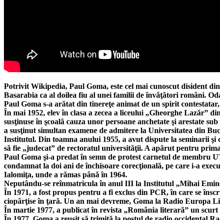
Potrivit Wikipedia, Paul Goma, este cel mai cunoscut disident din
Basarabia ca al doilea fiu al unei familii de învăţători români. 
Paul Goma s-a arătat din tinereţe animat de un spirit contestata
În mai 1952, elev în clasa a zecea a liceului „Gheorghe Lazăr” din 
susţinuse în şcoală cauza unor persoane anchetate şi arestate sub 
a susţinut simultan examene de admitere la Universitatea din Bucur
Institutul. Din toamna anului 1955, a avut dispute la seminarii
să fie „judecat” de rectoratul universităţii. A apărut pentru pri
Paul Goma şi-a predat în semn de protest carnetul de membru UTM. 
condamnat la doi ani de închisoare corecţională, pe care i-a executa
Ialomiţa, unde a rămas până în 1964.
Neputându-se reînmatricula în anul III la Institutul „Mihai Emine
În 1971, a fost propus pentru a fi exclus din PCR, în care se îns
ciopârţise în ţară. Un an mai devreme, Goma la Radio Europa Libe
În martie 1977, a publicat în revista „România literară” un scurt
În 1977, Goma a reuşit să trimită la postul de radio occidental 