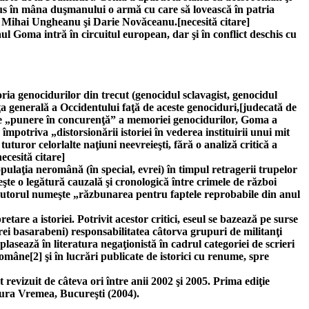
us în mâna duşmanului o armă cu care să lovească în patria
, Mihai Ungheanu şi Darie Novăceanu.[necesită citare]
l Goma intră în circuitul european, dar şi în conflict deschis cu
ia genocidurilor din trecut (genocidul sclavagist, genocidul
ţa generală a Occidentului faţă de aceste genociduri,[judecată de
ă de „punere în concurenţă” a memoriei genocidurilor, Goma a
mpotriva „distorsionării istoriei în vederea instituirii unui mit
uturor celorlalte naţiuni neevreieşti, fără o analiză critică a
ecesită citare]
pulaţia neromână (în special, evrei) în timpul retragerii trupelor
şte o legătură cauzală şi cronologică între crimele de război
autorul numeşte „răzbunarea pentru faptele reprobabile din anul
tare a istoriei. Potrivit acestor critici, eseul se bazează pe surse
vrei basarabeni) responsabilitatea câtorva grupuri de militanţi
plasează în literatura negaţionistă în cadrul categoriei de scrieri
mâne[2] şi în lucrări publicate de istorici cu renume, spre
 revizuit de câteva ori între anii 2002 şi 2005. Prima ediţie
tura Vremea, Bucureşti (2004).