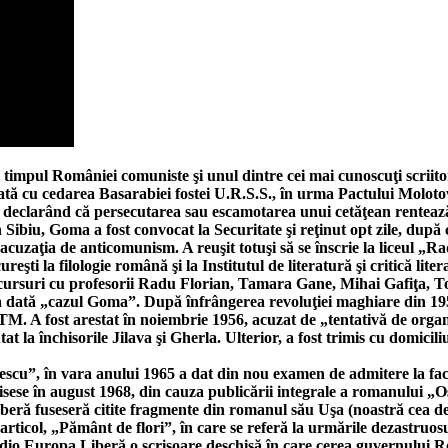
 timpul României comuniste şi unul dintre cei mai cunoscuţi scriito
Odată cu cedarea Basarabiei fostei U.R.S.S., în urma Pactului Molo
r, declarând că persecutarea sau escamotarea unui cetăţean rentea
Sibiu, Goma a fost convocat la Securitate şi reţinut opt zile, după c
acuzaţia de anticomunism. A reuşit totuşi să se înscrie la liceul „R
eşti la filologie română şi la Institutul de literatură şi critică li
 şi cursuri cu profesorii Radu Florian, Tamara Gane, Mihai Gafiţa
ma dată „cazul Goma”. După înfrângerea revoluţiei maghiare din 1956
A fost arestat în noiembrie 1956, acuzat de „tentativă de organiza
t la închisorile Jilava şi Gherla. Ulterior, a fost trimis cu domicili
scu”, în vara anului 1965 a dat din nou examen de admitere la facul
crisese în august 1968, din cauza publicării integrale a romanului 
ră fuseseră citite fragmente din romanul său Uşa (noastră cea de t
 articol, „Pământ de flori”, în care se referă la urmările dezastru
Radio Europa Liberă o scrisoare deschisă în care cerea guvernului