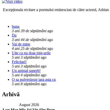
Excepționala recitare a poemului eminescian de către actorul, Adrian P
buna
3 ani 39 de săptămâni
ago
Da
3 ani 44 de săptămâni
ago
Vai de mine
4 ani 25 de săptămâni
ago
Uite ca nu doar mig-urile
5 ani 3 săptămâni
ago
Felicitari!
5 ani 3 săptămâni
ago
Un animal superb!
5 ani 4 săptămâni
ago
O sa pulverizeze tara asta cu
5 ani 8 săptămâni
ago
Arhivă
August 2026
Lun
Mar
Mie
Joi
Vin
Sîm
Dum