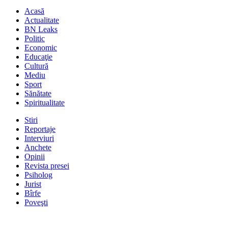
Acasă
Actualitate
BN Leaks
Politic
Economic
Educaţie
Cultură
Mediu
Sport
Sănătate
Spiritualitate
Stiri
Reportaje
Interviuri
Anchete
Opinii
Revista presei
Psiholog
Jurist
Bîrfe
Poveşti