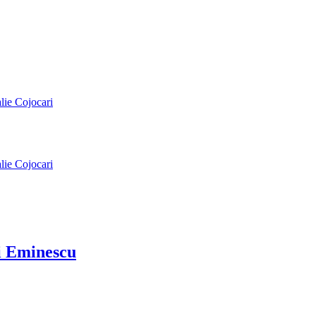
alie Cojocari
alie Cojocari
ai Eminescu