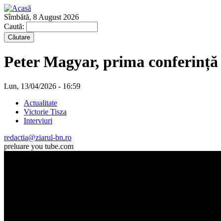
Sîmbătă, 8 August 2026
Caută:
Peter Magyar, prima conferință 
Lun, 13/04/2026 - 16:59
Actualitate
Victorie Tisza
Interviuri
redactia@ziarul-bn.ro
preluare you tube.com