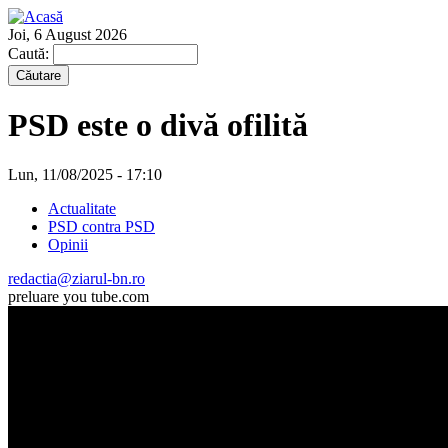
Joi, 6 August 2026
Caută:
PSD este o divă ofilită
Lun, 11/08/2025 - 17:10
Actualitate
PSD contra PSD
Opinii
redactia@ziarul-bn.ro
preluare you tube.com