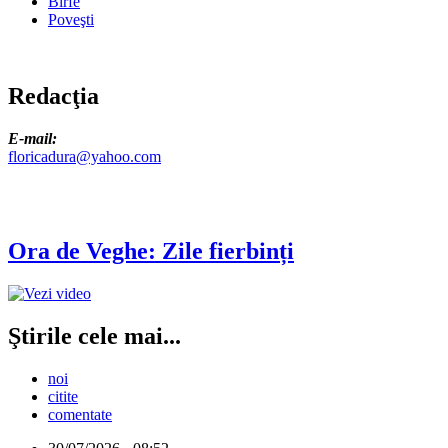
Bîrfe
Poveşti
Redacţia
E-mail:
floricadura@yahoo.com
Ora de Veghe: Zile fierbinți
Ştirile cele mai...
noi
citite
comentate