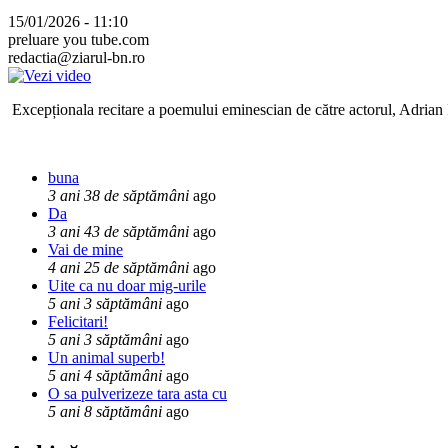
15/01/2026 - 11:10
preluare you tube.com
redactia@ziarul-bn.ro
Excepționala recitare a poemului eminescian de către actorul, Adrian P
buna
3 ani 38 de săptămâni
ago
Da
3 ani 43 de săptămâni
ago
Vai de mine
4 ani 25 de săptămâni
ago
Uite ca nu doar mig-urile
5 ani 3 săptămâni
ago
Felicitari!
5 ani 3 săptămâni
ago
Un animal superb!
5 ani 4 săptămâni
ago
O sa pulverizeze tara asta cu
5 ani 8 săptămâni
ago