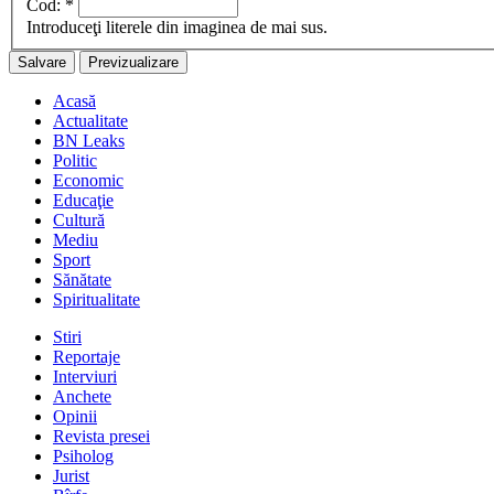
Cod:
*
Introduceţi literele din imaginea de mai sus.
Acasă
Actualitate
BN Leaks
Politic
Economic
Educaţie
Cultură
Mediu
Sport
Sănătate
Spiritualitate
Stiri
Reportaje
Interviuri
Anchete
Opinii
Revista presei
Psiholog
Jurist