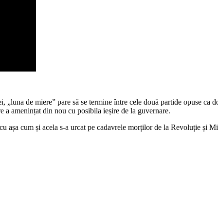
 „luna de miere” pare să se termine între cele două partide opuse ca doc
re a amenințat din nou cu posibila ieșire de la guvernare.
escu așa cum și acela s-a urcat pe cadavrele morților de la Revoluție și 