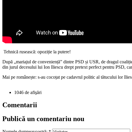
Tehnică rusească: opoziție la putere!
După „mariajul de conveniență” dintre PSD și USR, de dragul coaliției,
din jurul decesului lui Ion Iliescu drept pretext perfect pentru PSD, ca
Mai pe românește: s-au cocoțat pe cadavrul politic al tătucului lor Ili
1046 de afişări
Comentarii
Publică un comentariu nou
Numele dumneavoastră:
*