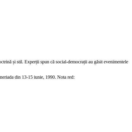
trină și stil. Experții spun că social-democrații au găsit evenimentele
Mineriada din 13-15 iunie, 1990. Nota red: