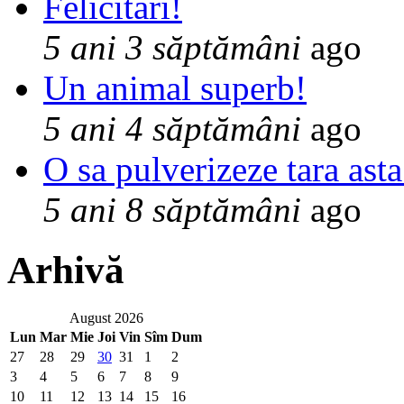
Felicitari!
5 ani 3 săptămâni
ago
Un animal superb!
5 ani 4 săptămâni
ago
O sa pulverizeze tara asta
5 ani 8 săptămâni
ago
Arhivă
August 2026
Lun
Mar
Mie
Joi
Vin
Sîm
Dum
27
28
29
30
31
1
2
3
4
5
6
7
8
9
10
11
12
13
14
15
16