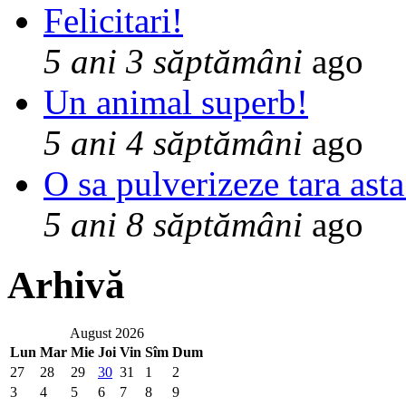
Felicitari!
5 ani 3 săptămâni
ago
Un animal superb!
5 ani 4 săptămâni
ago
O sa pulverizeze tara asta
5 ani 8 săptămâni
ago
Arhivă
August 2026
Lun
Mar
Mie
Joi
Vin
Sîm
Dum
27
28
29
30
31
1
2
3
4
5
6
7
8
9