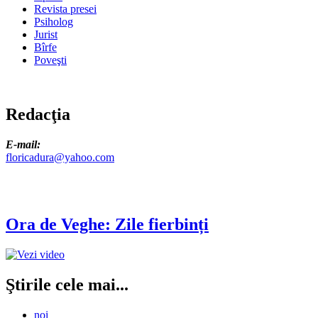
Revista presei
Psiholog
Jurist
Bîrfe
Poveşti
Redacţia
E-mail:
floricadura@yahoo.com
Ora de Veghe: Zile fierbinți
Ştirile cele mai...
noi