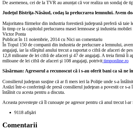
De asemenea, cei de la TVR au anunțat că vor realiza un sondaj de tip
Judeţul Bistriţa-Năsăud, codaş la prelucrarea lemnului. Avem doa
Majoritatea fiirmelor din industria forestieră judeţeană preferă să tai
în timp ce la capitolul prelucrarea masei lemnoase şi industria mobilei 
Victor Ponta
Publicat în 11 noiembrie, 2014 cu Nici un comentariu
În Topul 150 de companii din industria de prelucrare a lemnului, ave
angajaţi, iar la sfârşitul anului trecut a raportat o cifră de afaceri
12,8 milioane de lei cifră de afaceri şi 47 de angajaţi. A treia firmă î
milioane de lei cifră de afaceri şi 108 angajaţi, potrivit
timponline.ro
Săsărman: Agresorul a recunoscut că i s-au oferit bani ca să ne 
Consilierul judeţean susţine că ar fi mers ieri la Poliţie unde s-a întâln
Astăzi într-o conferinţă de presă consilierul judeţean a povestit ce s-
întâlnit cu acesta pentru a discuta.
Aceasta povesteşte că îl cunoaşte pe agresor pentru că anul trecut l-ar fi
9118 afişări
Comentarii