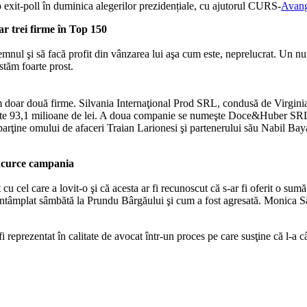
 exit-poll în duminica alegerilor prezidențiale, cu ajutorul CURS-
Avang
r trei firme în Top 150
e lemnul şi să facă profit din vânzarea lui aşa cum este, neprelucrat. Un
stăm foarte prost.
m doar două firme. Silvania Internaţional Prod SRL, condusă de Virginia
 de peste 93,1 milioane de lei. A doua companie se numeşte Doce&Huber S
i aparţine omului de afaceri Traian Larionesi şi partenerului său Nabil B
încurce campania
it cu cel care a lovit-o şi că acesta ar fi recunoscut că s-ar fi oferit o 
a întâmplat sâmbătă la Prundu Bârgăului şi cum a fost agresată. Monica S
 reprezentat în calitate de avocat într-un proces pe care susţine că l-a câ