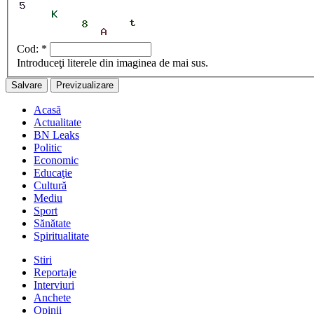
Cod:
*
Introduceţi literele din imaginea de mai sus.
Acasă
Actualitate
BN Leaks
Politic
Economic
Educaţie
Cultură
Mediu
Sport
Sănătate
Spiritualitate
Stiri
Reportaje
Interviuri
Anchete
Opinii