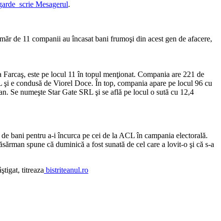
arde scrie Mesagerul
.
 număr de 11 companii au încasat bani frumoşi din acest gen de afacere,
 Farcaş, este pe locul 11 în topul menţionat. Compania are 221 de
RL şi e condusă de Viorel Doce. În top, compania apare pe locul 96 cu
ayan. Se numeşte Star Gate SRL şi se află pe locul o sută cu 12,4
sumă de bani pentru a-i încurca pe cei de la ACL în campania electorală.
ăsărman spune că duminică a fost sunată de cel care a lovit-o şi că s-a
ştigat, titreaza
bistriteanul.ro