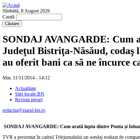
Sîmbătă, 8 August 2026
Caută:
SONDAJ AVANGARDE: Cum arată l
Judeţul Bistriţa-Năsăud, codaş 
au oferit bani ca să ne încurce 
Mar, 11/11/2014 - 14:12
Actualitate
Ştiri locale.BN
Revista presei
redactia@ziarul-bn.ro
SONDAJ AVANGARDE: Cum arată lupta dintre Ponta și Iohannis pe
TVR a prezentat în cadrul Telejurnalului un sondaj realizat de compan