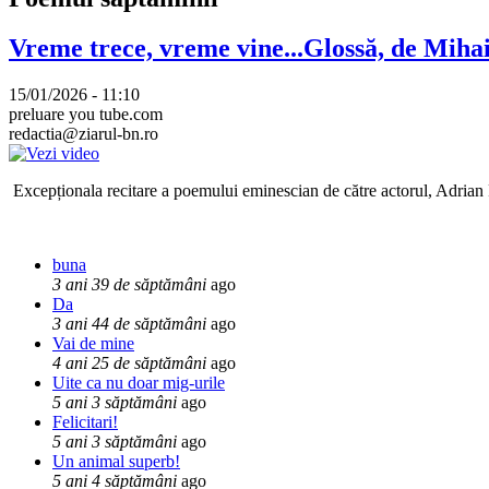
Vreme trece, vreme vine...Glossă, de Mih
15/01/2026 - 11:10
preluare you tube.com
redactia@ziarul-bn.ro
Excepționala recitare a poemului eminescian de către actorul, Adrian P
buna
3 ani 39 de săptămâni
ago
Da
3 ani 44 de săptămâni
ago
Vai de mine
4 ani 25 de săptămâni
ago
Uite ca nu doar mig-urile
5 ani 3 săptămâni
ago
Felicitari!
5 ani 3 săptămâni
ago
Un animal superb!
5 ani 4 săptămâni
ago