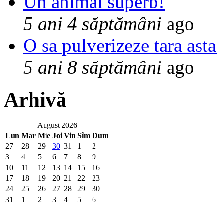
Un animal superb!
5 ani 4 săptămâni
ago
O sa pulverizeze tara asta
5 ani 8 săptămâni
ago
Arhivă
August 2026
Lun
Mar
Mie
Joi
Vin
Sîm
Dum
27
28
29
30
31
1
2
3
4
5
6
7
8
9
10
11
12
13
14
15
16
17
18
19
20
21
22
23
24
25
26
27
28
29
30
31
1
2
3
4
5
6