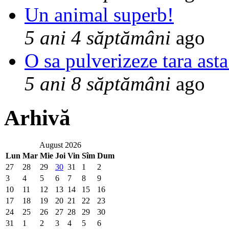
Un animal superb!
5 ani 4 săptămâni
ago
O sa pulverizeze tara asta
5 ani 8 săptămâni
ago
Arhivă
August 2026
Lun
Mar
Mie
Joi
Vin
Sîm
Dum
27
28
29
30
31
1
2
3
4
5
6
7
8
9
10
11
12
13
14
15
16
17
18
19
20
21
22
23
24
25
26
27
28
29
30
31
1
2
3
4
5
6