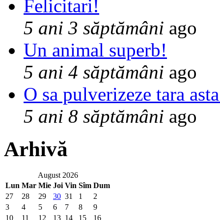
Felicitari!
5 ani 3 săptămâni
ago
Un animal superb!
5 ani 4 săptămâni
ago
O sa pulverizeze tara asta
5 ani 8 săptămâni
ago
Arhivă
August 2026
Lun
Mar
Mie
Joi
Vin
Sîm
Dum
27
28
29
30
31
1
2
3
4
5
6
7
8
9
10
11
12
13
14
15
16