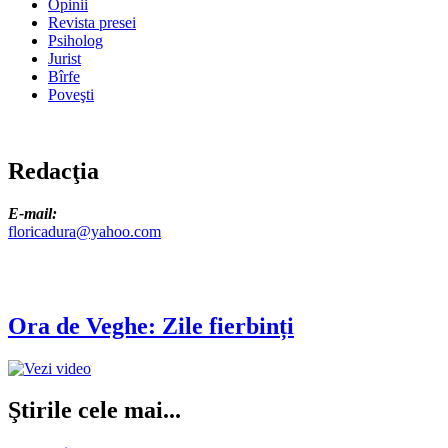
Opinii
Revista presei
Psiholog
Jurist
Bîrfe
Poveşti
Redacţia
E-mail:
floricadura@yahoo.com
Ora de Veghe: Zile fierbinți
Ştirile cele mai...