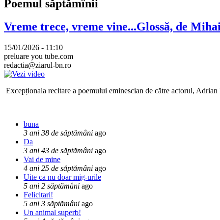
Poemul săptămînii
Vreme trece, vreme vine...Glossă, de Mih
15/01/2026 - 11:10
preluare you tube.com
redactia@ziarul-bn.ro
Excepționala recitare a poemului eminescian de către actorul, Adrian P
buna
3 ani 38 de săptămâni
ago
Da
3 ani 43 de săptămâni
ago
Vai de mine
4 ani 25 de săptămâni
ago
Uite ca nu doar mig-urile
5 ani 2 săptămâni
ago
Felicitari!
5 ani 3 săptămâni
ago
Un animal superb!