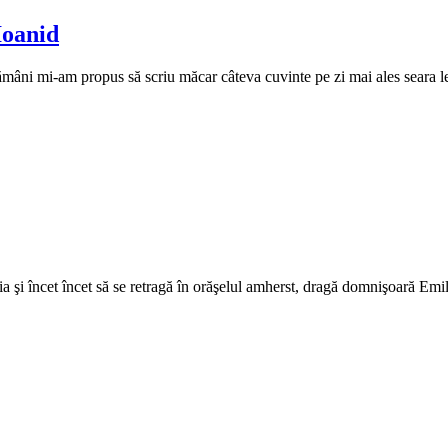
Ioanid
i mi-am propus să scriu măcar câteva cuvinte pe zi mai ales seara le-a
 încet încet să se retragă în orăşelul amherst, dragă domnişoară Emily?