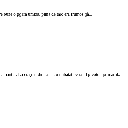
 buze o ţigară timidă, plină de tâlc era frumos gâ...
ântul. La crâşma din sat s-au îmbătat pe rând preotul, primarul...