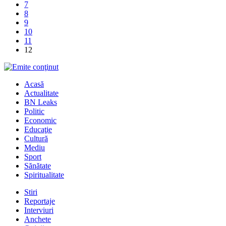
7
8
9
10
11
12
Acasă
Actualitate
BN Leaks
Politic
Economic
Educaţie
Cultură
Mediu
Sport
Sănătate
Spiritualitate
Stiri
Reportaje
Interviuri
Anchete