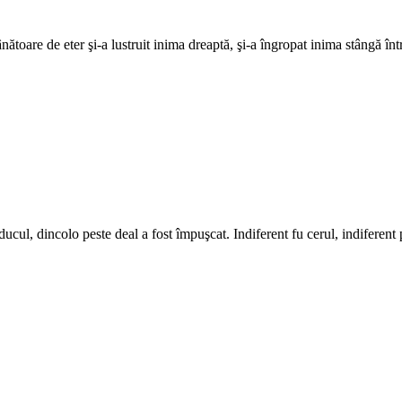
oare de eter şi-a lustruit inima dreaptă, şi-a îngropat inima stângă între
colo peste deal a fost împuşcat. Indiferent fu cerul, indiferent păm