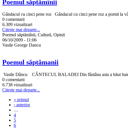
Poemul săptămînii
Gândacul cu cinci pene roz Gândacul cu cinci pene roz a pornit la vânăt
0 comentarii
6.309 vizualizari
Citeşte mai departe...
Poemul săptămînii, Cultură, Opinii
06/10/2009 - 11:06
Vasile George Dancu
Poemul săptămanii
Vasile Dâncu CÂNTECUL BALADEI Din fântâna asta a băut haiducul, din
0 comentarii
6.738 vizualizari
Citeşte mai departe...
« primul
‹ anterior
…
4
5
6