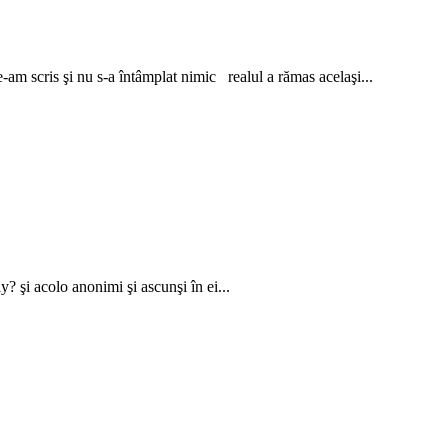
m scris şi nu s-a întâmplat nimic realul a rămas acelaşi...
 şi acolo anonimi şi ascunşi în ei...