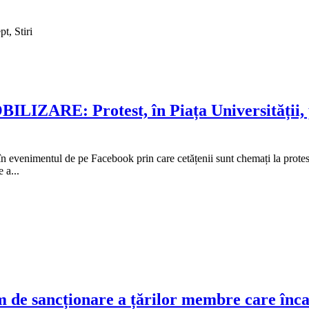
t, Stiri
BILIZARE: Protest, în Piața Universității,
n evenimentul de pe Facebook prin care cetățenii sunt chemați la protest,
 a...
m de sancționare a țărilor membre care înca