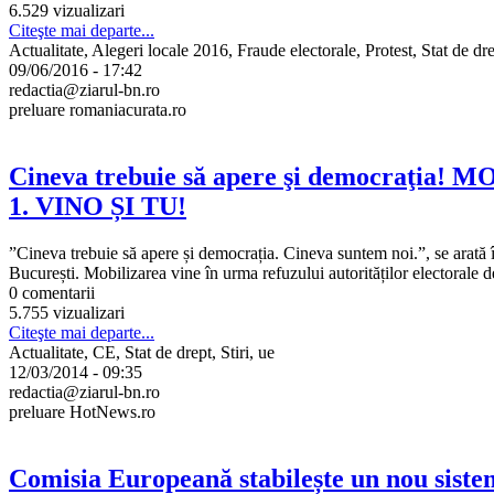
6.529 vizualizari
Citeşte mai departe...
Actualitate, Alegeri locale 2016, Fraude electorale, Protest, Stat de drep
09/06/2016 - 17:42
redactia@ziarul-bn.ro
preluare romaniacurata.ro
Cineva trebuie să apere şi democraţia! MO
1. VINO ȘI TU!
”Cineva trebuie să apere și democrația. Cineva suntem noi.”, se arată î
București. Mobilizarea vine în urma refuzului autorităților electorale de
0 comentarii
5.755 vizualizari
Citeşte mai departe...
Actualitate, CE, Stat de drept, Stiri, ue
12/03/2014 - 09:35
redactia@ziarul-bn.ro
preluare HotNews.ro
Comisia Europeană stabilește un nou siste