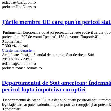
redactia@ziarul-bn.ro
preluare Hot News.ro
Ţările membre UE care pun în pericol stat
Parlamentul European a votat joi proiectul de lege potrivit căruia gu
proiectul cu 397 de voturi "pentru", 158 de voturi "împotrivă"...
0 comentarii
7.300 vizualizari
Citeşte mai departe...
Actualitate, Justiţie, Scandal de corupţie, Stat de drept, Stiri
28/11/2017 - 20:45
redactia@ziarul-bn.ro
preluare romaniacurata.ro
Departamentul de Stat american: Îndemnăm 
pericol lupta împotriva corupției
Departamentul de Stat al SUA a dat publicității pe site-ul său, următ
legislație care ar putea submina lupta împotriva corupției și ar putea slă
0 comentarii