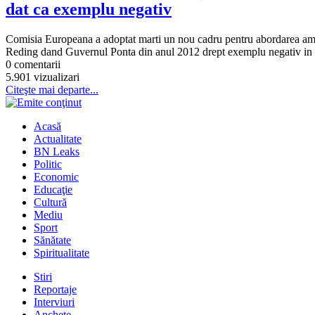
dat ca exemplu negativ
Comisia Europeana a adoptat marti un nou cadru pentru abordarea ameni
Reding dand Guvernul Ponta din anul 2012 drept exemplu negativ in ac
0 comentarii
5.901 vizualizari
Citeşte mai departe...
Acasă
Actualitate
BN Leaks
Politic
Economic
Educaţie
Cultură
Mediu
Sport
Sănătate
Spiritualitate
Stiri
Reportaje
Interviuri
Anchete