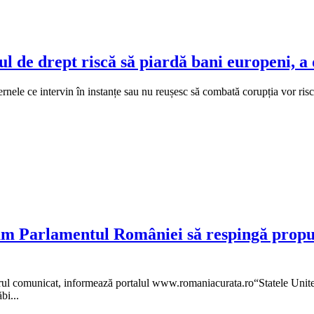
ul de drept riscă să piardă bani europeni, 
vernele ce intervin în instanțe sau nu reușesc să combată corupția vor 
Parlamentul României să respingă propuner
orul comunicat, informează portalul www.romaniacurata.ro“Statele Unite
bi...