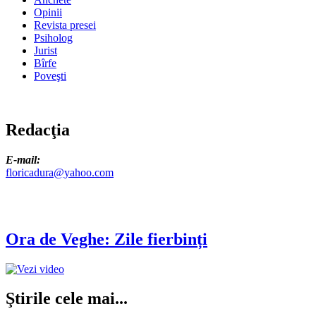
Opinii
Revista presei
Psiholog
Jurist
Bîrfe
Poveşti
Redacţia
E-mail:
floricadura@yahoo.com
Ora de Veghe: Zile fierbinți
Ştirile cele mai...