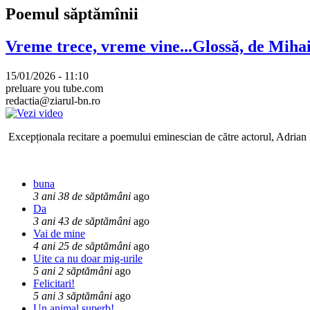
Poemul săptămînii
Vreme trece, vreme vine...Glossă, de Mih
15/01/2026 - 11:10
preluare you tube.com
redactia@ziarul-bn.ro
Excepționala recitare a poemului eminescian de către actorul, Adrian P
buna
3 ani 38 de săptămâni
ago
Da
3 ani 43 de săptămâni
ago
Vai de mine
4 ani 25 de săptămâni
ago
Uite ca nu doar mig-urile
5 ani 2 săptămâni
ago
Felicitari!
5 ani 3 săptămâni
ago
Un animal superb!