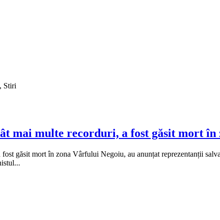
 Stiri
rât mai multe recorduri, a fost găsit mort î
a fost găsit mort în zona Vârfului Negoiu, au anunțat reprezentanții salv
stul...