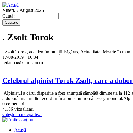
Vineri, 7 August 2026
Caută:
. Zsolt Torok
. Zsolt Torok, accident în munții Făgăraș, Actualitate, Moarte în munți,
17/08/2019 - 16:34
redactia@ziarul-bn.ro
Celebrul alpinist Torok Zsolt, care a dobo
Alpinistul a cărui dispariție a fost anunțată sâmbătă dimineața la 112 
a dobărât mai multe recorduri în alpinismul românesc și mondial.Alpini
0 comentarii
4.186 vizualizari
Citeşte mai departe...
Acasă