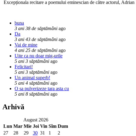
Excepționala recitare a poemului eminescian de către actorul, Adrian P
buna
3 ani 38 de săptămâni
ago
Da
3 ani 43 de săptămâni
ago
Vai de mine
4 ani 25 de săptămâni
ago
Uite ca nu doar mig-urile
5 ani 3 săptămâni
ago
Felicitari!
5 ani 3 săptămâni
ago
Un animal superb!
5 ani 4 săptămâni
ago
O sa pulverizeze tara asta cu
5 ani 8 săptămâni
ago
Arhivă
August 2026
Lun
Mar
Mie
Joi
Vin
Sîm
Dum
27
28
29
30
31
1
2