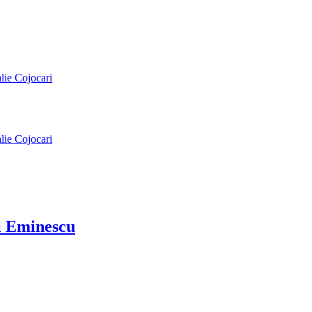
alie Cojocari
alie Cojocari
ai Eminescu