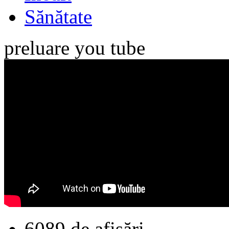
Sănătate
preluare you tube
6089 de afişări