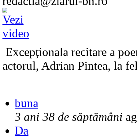
redactia@ziarul-bn.ro
Excepționala recitare a poe
actorul, Adrian Pintea, la fe
buna
3 ani 38 de săptămâni
ag
Da