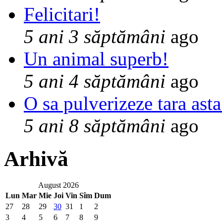
Felicitari!
5 ani 3 săptămâni
ago
Un animal superb!
5 ani 4 săptămâni
ago
O sa pulverizeze tara asta
5 ani 8 săptămâni
ago
Arhivă
August 2026
Lun
Mar
Mie
Joi
Vin
Sîm
Dum
27
28
29
30
31
1
2
3
4
5
6
7
8
9