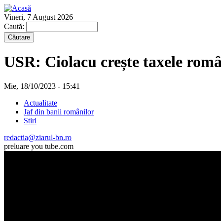
Vineri, 7 August 2026
Caută:
USR: Ciolacu crește taxele ro
Mie, 18/10/2023 - 15:41
Actualitate
Jaf din banii românilor
Stiri
redactia@ziarul-bn.ro
preluare you tube.com