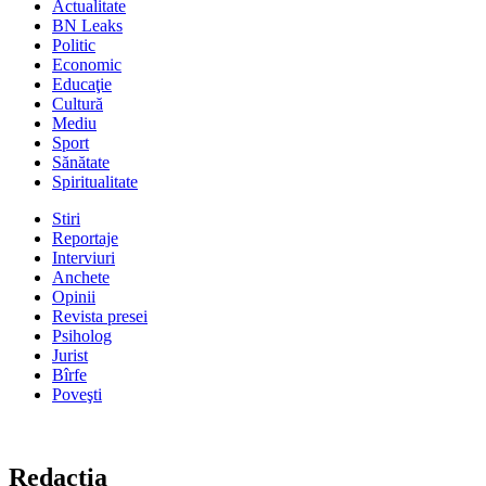
Actualitate
BN Leaks
Politic
Economic
Educaţie
Cultură
Mediu
Sport
Sănătate
Spiritualitate
Stiri
Reportaje
Interviuri
Anchete
Opinii
Revista presei
Psiholog
Jurist
Bîrfe
Poveşti
Redacţia