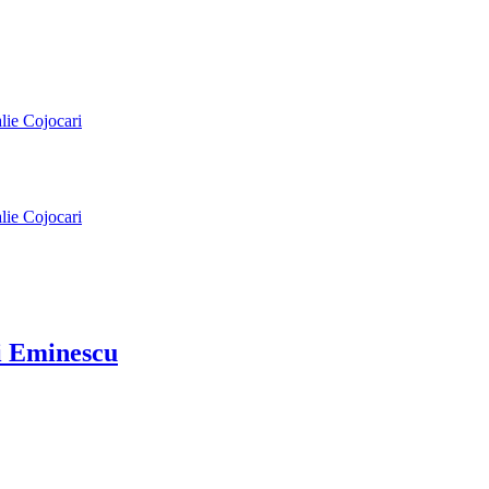
alie Cojocari
alie Cojocari
ai Eminescu