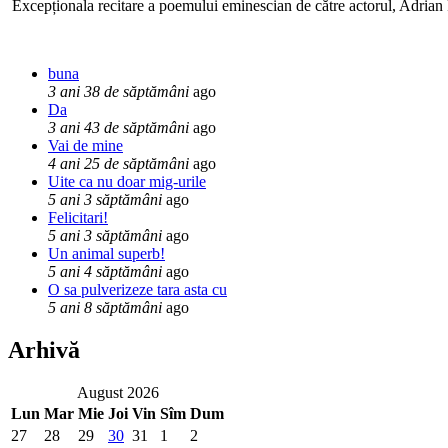
Excepționala recitare a poemului eminescian de către actorul, Adrian P
buna
3 ani 38 de săptămâni
ago
Da
3 ani 43 de săptămâni
ago
Vai de mine
4 ani 25 de săptămâni
ago
Uite ca nu doar mig-urile
5 ani 3 săptămâni
ago
Felicitari!
5 ani 3 săptămâni
ago
Un animal superb!
5 ani 4 săptămâni
ago
O sa pulverizeze tara asta cu
5 ani 8 săptămâni
ago
Arhivă
August 2026
Lun
Mar
Mie
Joi
Vin
Sîm
Dum
27
28
29
30
31
1
2