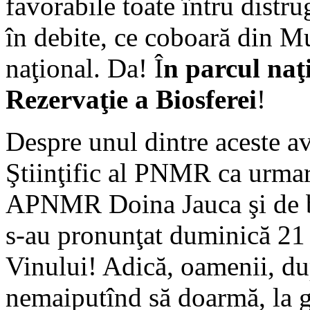
favorabile toate întru distr
în debite, ce coboară din Mu
naţional. Da! Î
n parcul naţ
Rezervaţie a Biosferei
!
Despre unul dintre aceste a
Ştiinţific al PNMR ca urmare
APNMR Doina Jauca şi de 
s-au pronunţat duminică 21 
Vinului! Adică, oamenii, dup
nemaiputînd să doarmă, la gî