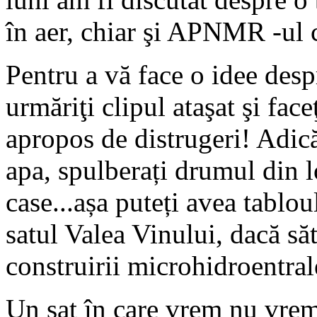
în aer, chiar şi APNMR -ul c
Pentru a vă face o idee desp
urmăriţi clipul ataşat şi fac
apropos de distrugeri! Adică 
apa, spulberați drumul din lo
case...așa puteți avea tablou
satul Valea Vinului, dacă săt
construirii microhidroentral
Un sat în care vrem nu vrem