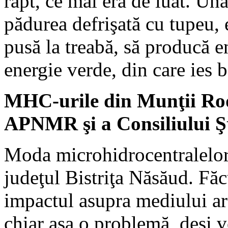
rapt, ce mai era de luat. Una
pădurea defrişată cu tupeu, 
pusă la treabă, să producă e
energie verde, din care ies 
MHC-urile din Munţii Rod
APNMR şi a Consiliului Şt
Moda microhidrocentralelor 
judeţul Bistriţa Năsăud. Făc
impactul asupra mediului ar f
chiar aşa o problemă, deşi v