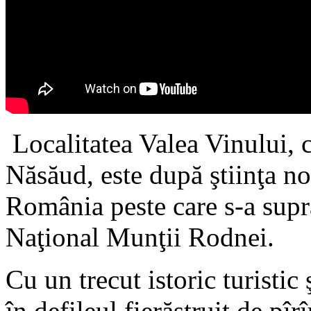
Localitatea Valea Vinului, 
Năsăud, este după ştiinţa noa
România peste care s-a supr
Naţional Munţii Rodnei.
Cu un trecut istoric turistic
în defileul fierăstruit de pî