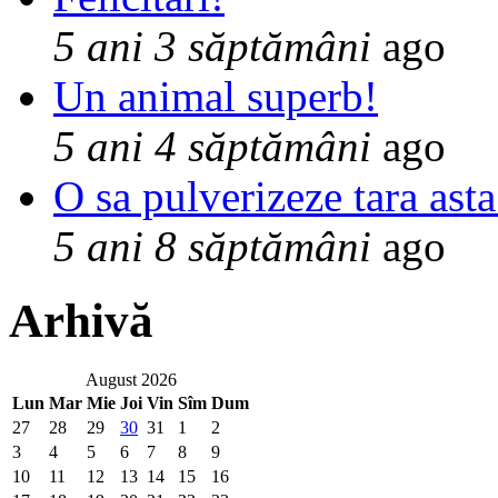
5 ani 3 săptămâni
ago
Un animal superb!
5 ani 4 săptămâni
ago
O sa pulverizeze tara asta
5 ani 8 săptămâni
ago
Arhivă
August 2026
Lun
Mar
Mie
Joi
Vin
Sîm
Dum
27
28
29
30
31
1
2
3
4
5
6
7
8
9
10
11
12
13
14
15
16