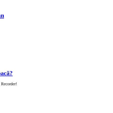
an
oacă?
i Recorder!