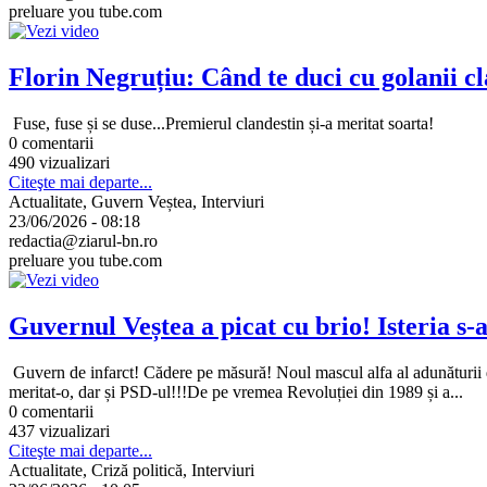
preluare you tube.com
Florin Negruțiu: Când te duci cu golanii cl
Fuse, fuse și se duse...Premierul clandestin și-a meritat soarta!
0 comentarii
490 vizualizari
Citeşte mai departe...
Actualitate, Guvern Veștea, Interviuri
23/06/2026 - 08:18
redactia@ziarul-bn.ro
preluare you tube.com
Guvernul Veștea a picat cu brio! Isteria s
Guvern de infarct! Cădere pe măsură! Noul mascul alfa al adunăturii di
meritat-o, dar și PSD-ul!!!De pe vremea Revoluției din 1989 și a...
0 comentarii
437 vizualizari
Citeşte mai departe...
Actualitate, Criză politică, Interviuri