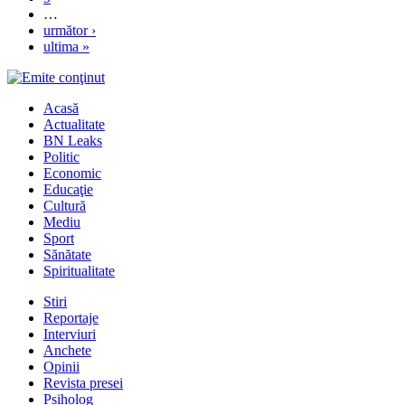
…
următor ›
ultima »
Acasă
Actualitate
BN Leaks
Politic
Economic
Educaţie
Cultură
Mediu
Sport
Sănătate
Spiritualitate
Stiri
Reportaje
Interviuri
Anchete
Opinii
Revista presei
Psiholog