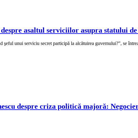
espre asaltul serviciilor asupra statului de
nd şeful unui serviciu secret participă la alcătuirea guvernului?”, se înt
nescu despre criza politică majoră: Negocier