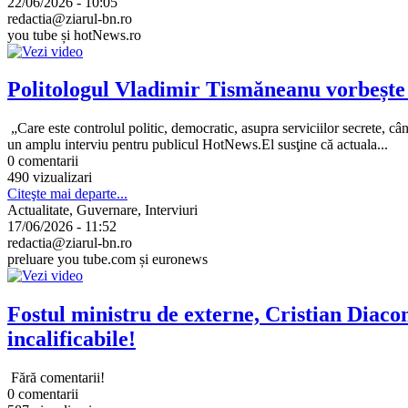
22/06/2026 - 10:05
redactia@ziarul-bn.ro
you tube și hotNews.ro
Politologul Vladimir Tismăneanu vorbește d
„Care este controlul politic, democratic, asupra serviciilor secrete, câ
un amplu interviu pentru publicul HotNews.El susţine că actuala...
0 comentarii
490 vizualizari
Citeşte mai departe...
Actualitate, Guvernare, Interviuri
17/06/2026 - 11:52
redactia@ziarul-bn.ro
preluare you tube.com și euronews
Fostul ministru de externe, Cristian Diaco
incalificabile!
Fără comentarii!
0 comentarii