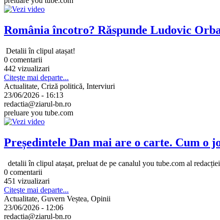
preluare you tube.com
România încotro? Răspunde Ludovic Orb
Detalii în clipul atașat!
0 comentarii
442 vizualizari
Citeşte mai departe...
Actualitate, Criză politică, Interviuri
23/06/2026 - 16:13
redactia@ziarul-bn.ro
preluare you tube.com
Președintele Dan mai are o carte. Cum o j
detalii în clipul atașat, preluat de pe canalul you tube.com al redacție
0 comentarii
451 vizualizari
Citeşte mai departe...
Actualitate, Guvern Veștea, Opinii
23/06/2026 - 12:06
redactia@ziarul-bn.ro