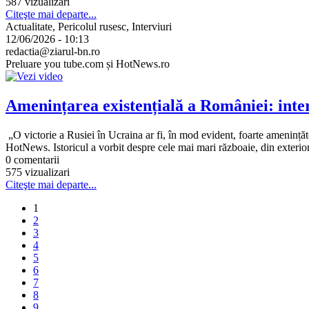
587 vizualizari
Citeşte mai departe...
Actualitate, Pericolul rusesc, Interviuri
12/06/2026 - 10:13
redactia@ziarul-bn.ro
Preluare you tube.com și HotNews.ro
Amenințarea existențială a României: inte
„O victorie a Rusiei în Ucraina ar fi, în mod evident, foarte amenință
HotNews. Istoricul a vorbit despre cele mai mari războaie, din exterior,
0 comentarii
575 vizualizari
Citeşte mai departe...
1
2
3
4
5
6
7
8
9