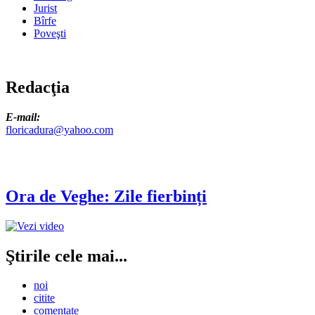
Jurist
Bîrfe
Poveşti
Redacţia
E-mail:
floricadura@yahoo.com
Ora de Veghe: Zile fierbinți
Ştirile cele mai...
noi
citite
comentate