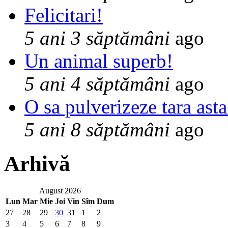
Felicitari!
5 ani 3 săptămâni
ago
Un animal superb!
5 ani 4 săptămâni
ago
O sa pulverizeze tara asta
5 ani 8 săptămâni
ago
Arhivă
August 2026
Lun
Mar
Mie
Joi
Vin
Sîm
Dum
27
28
29
30
31
1
2
3
4
5
6
7
8
9