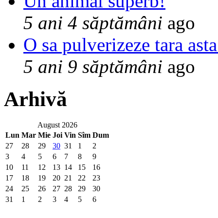
Un animal superb!
5 ani 4 săptămâni
ago
O sa pulverizeze tara asta
5 ani 9 săptămâni
ago
Arhivă
August 2026
Lun
Mar
Mie
Joi
Vin
Sîm
Dum
27
28
29
30
31
1
2
3
4
5
6
7
8
9
10
11
12
13
14
15
16
17
18
19
20
21
22
23
24
25
26
27
28
29
30
31
1
2
3
4
5
6