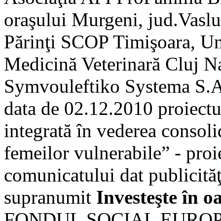
oraşului Murgeni, jud.Vaslui
Părinţi SCOP Timişoara, Uni
Medicină Veterinară Cluj 
Symvouleftiko Systema S.A
data de 02.12.2010 proiectul
integrată în vederea consolid
femeilor vulnerabile” - pr
comunicatului dat publicităţi
supranumit
Investeşte în 
FONDUL SOCIAL EUROPE