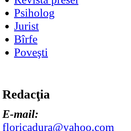
Psiholog
Jurist
Bîrfe
Poveşti
Redacţia
E-mail:
floricadura@yahoo.com