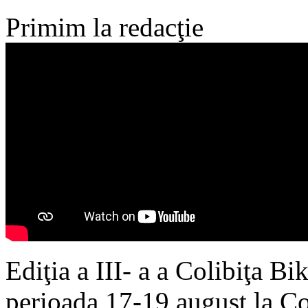
Primim la redacţie
Ediţia a III- a a Colibiţa Bi
perioada 17-19 august la Col