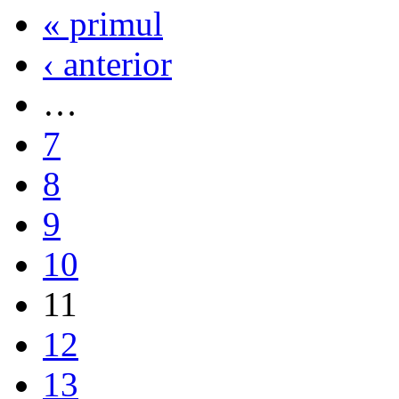
« primul
‹ anterior
…
7
8
9
10
11
12
13