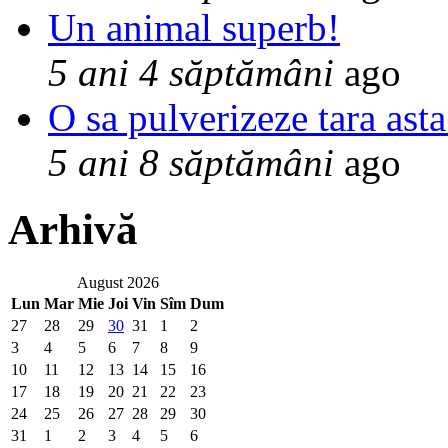
Un animal superb!
5 ani 4 săptămâni
ago
O sa pulverizeze tara asta
5 ani 8 săptămâni
ago
Arhivă
August 2026
Lun
Mar
Mie
Joi
Vin
Sîm
Dum
27
28
29
30
31
1
2
3
4
5
6
7
8
9
10
11
12
13
14
15
16
17
18
19
20
21
22
23
24
25
26
27
28
29
30
31
1
2
3
4
5
6