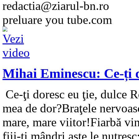
redactia@ziarul-bn.ro
preluare you tube.com
Mihai Eminescu: Ce-ți d
Ce-ţi doresc eu ţie, dulce 
mea de dor?Braţele nervoase,
mare, mare viitor!Fiarbă v
fiii-ţi mândri aste le nutre