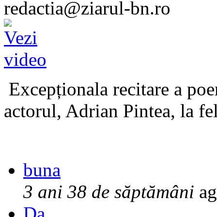
redactia@ziarul-bn.ro
Excepționala recitare a poe
actorul, Adrian Pintea, la fe
buna
3 ani 38 de săptămâni
ag
Da