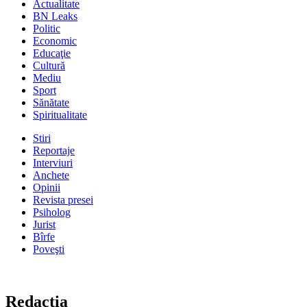
Actualitate
BN Leaks
Politic
Economic
Educaţie
Cultură
Mediu
Sport
Sănătate
Spiritualitate
Stiri
Reportaje
Interviuri
Anchete
Opinii
Revista presei
Psiholog
Jurist
Bîrfe
Poveşti
Redacţia