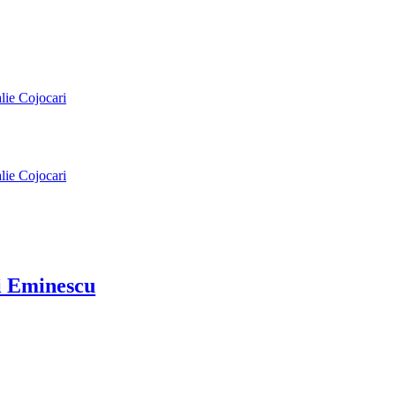
alie Cojocari
alie Cojocari
ai Eminescu