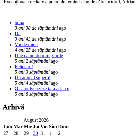
Excepționala recitare a poemului eminescian de către actorul, Adrian P
buna
3 ani 38 de săptămâni
ago
Da
3 ani 43 de săptămâni
ago
Vai de mine
4 ani 25 de săptămâni
ago
Uite ca nu doar mig-urile
5 ani 2 săptămâni
ago
Felicitari!
5 ani 3 săptămâni
ago
Un animal superb!
5 ani 4 săptămâni
ago
O sa pulverizeze tara asta cu
5 ani 8 săptămâni
ago
Arhivă
August 2026
Lun
Mar
Mie
Joi
Vin
Sîm
Dum
27
28
29
30
31
1
2