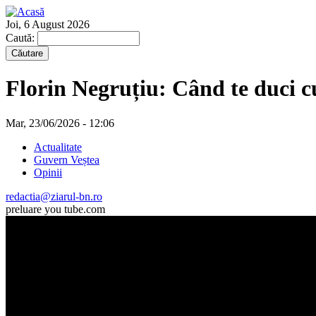
Joi, 6 August 2026
Caută:
Florin Negruțiu: Când te duci cu
Mar, 23/06/2026 - 12:06
Actualitate
Guvern Veștea
Opinii
redactia@ziarul-bn.ro
preluare you tube.com