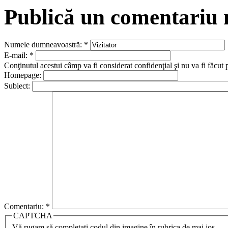
Publică un comentariu
Numele dumneavoastră:
*
E-mail:
*
Conţinutul acestui câmp va fi considerat confidenţial şi nu va fi făcut 
Homepage:
Subiect:
Comentariu:
*
CAPTCHA
Vă rugam să completaţi codul din imagine în rubrica de mai jos.