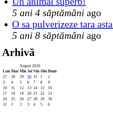
Un animal superb!
5 ani 4 săptămâni
ago
O sa pulverizeze tara asta
5 ani 8 săptămâni
ago
Arhivă
August 2026
Lun
Mar
Mie
Joi
Vin
Sîm
Dum
27
28
29
30
31
1
2
3
4
5
6
7
8
9
10
11
12
13
14
15
16
17
18
19
20
21
22
23
24
25
26
27
28
29
30
31
1
2
3
4
5
6