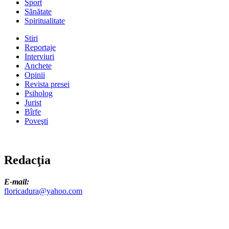
Sport
Sănătate
Spiritualitate
Stiri
Reportaje
Interviuri
Anchete
Opinii
Revista presei
Psiholog
Jurist
Bîrfe
Poveşti
Redacţia
E-mail:
floricadura@yahoo.com