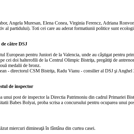
bor, Angela Muresan, Elena Conea, Virginia Ferencz, Adriana Ronvonti,
v al partidului). Toti cei care au aderat formatiunii politice sunt ecolog
i de către DSJ
tul European pentru Juniori de la Valencia, unde au câştigat pentru prima
pe cei doi halterofili de la Centrul Olimpic Bistriţa, pregătiţi de antren
două medalii de bronz.
an - directorul CSM Bistriţa, Radu Vianu - consilier al DSJ şi Anghel Z
stul de inspector
 unui post de inspector la Directia Patrimoniu din cadrul Primariei Bistri
rsitatii Babes Bolyai, proba scrisa a concursului pentru ocuparea unui po
căzut miercuri dimineaţă în fântâna din curtea casei.