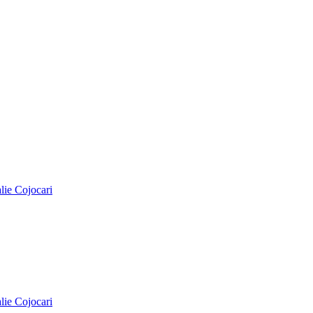
alie Cojocari
alie Cojocari