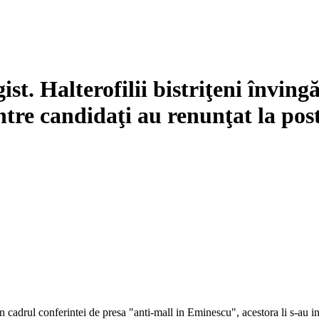
st. Halterofilii bistriţeni înving
tre candidaţi au renunţat la pos
t. In cadrul conferintei de presa "anti-mall in Eminescu", acestora li s-a