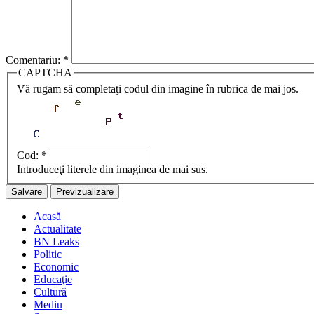
Comentariu:
*
CAPTCHA
Vă rugam să completaţi codul din imagine în rubrica de mai jos.
Cod:
*
Introduceţi literele din imaginea de mai sus.
Acasă
Actualitate
BN Leaks
Politic
Economic
Educaţie
Cultură
Mediu