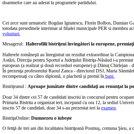
doamnelor care au aderat la programele partidului.
Cei zece sunt urmatorii: Bogdan Ignatescu, Florin Bolbos, Damian Ga
totodata presedinele interimar al filialei municipale PER si membru acti
voluntari.
Mesagerul:
Halterofilii bistriţeni învingători la europene, premiaţ
Halterele româneşti au înregistrat un rezultat extraordinar la Campiona
Astăzi, Direcţia pentru Sportul a Judeţului Bistriţa-Năsăud i-a premiat 
european (a realizat şi două recorduri europene) şi Dănuţ Chirlejan - 
În prezenţa profesorului Raoul Zanca - directorul DSJ, Maria Sănmărte
recompensaţi cu câteo diplomă, o plachetă şi premii în
bani.
Bistriţeanul :
Aproape jumătate dintre candidaţi au renunţat la po
Doar 34 dintre cei 57 de candidati inscrisi in concursul pentru ocuparea
Primaria Bistrita a organizat ieri, incepand cu ora 12, la sediul Unive
inscris 57 de candidati, doar 34 s-au prezentat ieri la
examen
.
BistriţaOnline:
Dumnezeu o iubeşte
O fetiţă de trei ani din localitatea bistriţeană Posmuş, comuna Şieu, a 