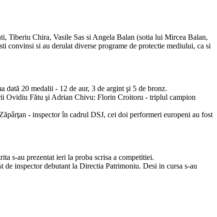
 Tiberiu Chira, Vasile Sas si Angela Balan (sotia lui Mircea Balan,
isti convinsi si au derulat diverse programe de protectie mediului, ca si
 dată 20 medalii - 12 de aur, 3 de argint şi 5 de bronz.
orii Ovidiu Fătu şi Adrian Chivu: Florin Croitoru - triplul campion
ăpârţan - inspector în cadrul DSJ, cei doi performeri europeni au fost
ta s-au prezentat ieri la proba scrisa a competitiei.
st de inspector debutant la Directia Patrimoniu. Desi in cursa s-au