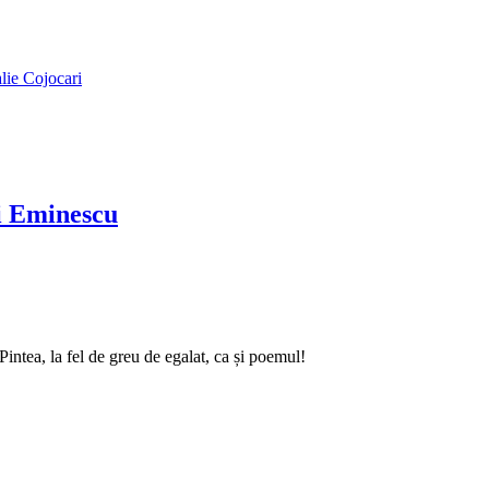
alie Cojocari
ai Eminescu
intea, la fel de greu de egalat, ca și poemul!