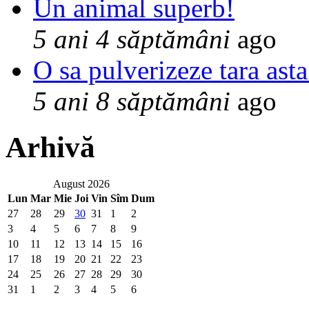
Un animal superb!
5 ani 4 săptămâni
ago
O sa pulverizeze tara asta
5 ani 8 săptămâni
ago
Arhivă
August 2026
Lun
Mar
Mie
Joi
Vin
Sîm
Dum
27
28
29
30
31
1
2
3
4
5
6
7
8
9
10
11
12
13
14
15
16
17
18
19
20
21
22
23
24
25
26
27
28
29
30
31
1
2
3
4
5
6