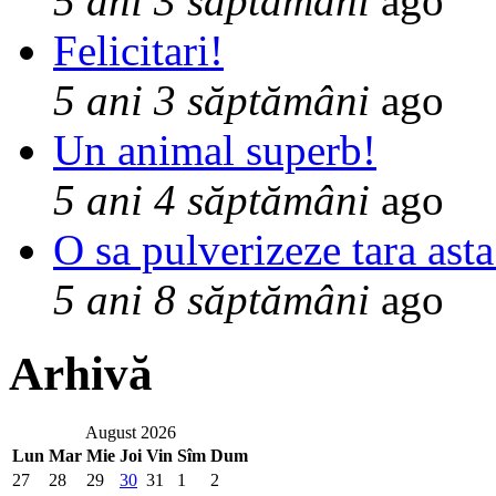
5 ani 3 săptămâni
ago
Felicitari!
5 ani 3 săptămâni
ago
Un animal superb!
5 ani 4 săptămâni
ago
O sa pulverizeze tara asta
5 ani 8 săptămâni
ago
Arhivă
August 2026
Lun
Mar
Mie
Joi
Vin
Sîm
Dum
27
28
29
30
31
1
2