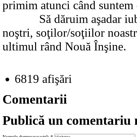
primim atunci când suntem 
Să dăruim aşadar iubire c
noştri, soţilor/soţiilor noast
ultimul rând Nouă Înşine.
6819 afişări
Comentarii
Publică un comentariu
Numele dumneavoastră:
*