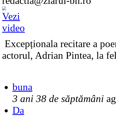
redactia@ziarul-bn.ro
Excepționala recitare a poe
actorul, Adrian Pintea, la fe
buna
3 ani 38 de săptămâni
ag
Da