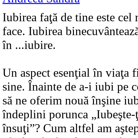
Iubirea faţă de tine este cel
face. Iubirea binecuvântează 
în ...iubire.
Un aspect esenţial în viaţa f
sine. Înainte de a-i iubi pe 
să ne oferim nouă înşine iu
îndeplini porunca „Iubeşte-ţ
însuţi”? Cum altfel am aştept