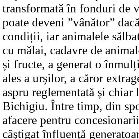
transformată în fonduri de 
poate deveni ”vânător” dac
condiții, iar animalele sălb
cu mălai, cadavre de animale
și fructe, a generat o înmulț
ales a urșilor, a căror extra
aspru reglementată și chiar l
Bichigiu. Între timp, din sp
afacere pentru concesionarii
câștigat înfluență generatoar