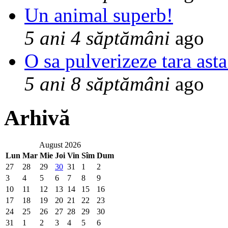
Un animal superb!
5 ani 4 săptămâni
ago
O sa pulverizeze tara asta
5 ani 8 săptămâni
ago
Arhivă
August 2026
Lun
Mar
Mie
Joi
Vin
Sîm
Dum
27
28
29
30
31
1
2
3
4
5
6
7
8
9
10
11
12
13
14
15
16
17
18
19
20
21
22
23
24
25
26
27
28
29
30
31
1
2
3
4
5
6