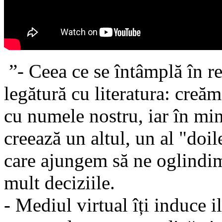
”- Ceea ce se întâmplă în re
legătură cu literatura: creă
cu numele nostru, iar în minț
creează un altul, un al "doi
care ajungem să ne oglindim
mult deciziile.
- Mediul virtual îți induce i