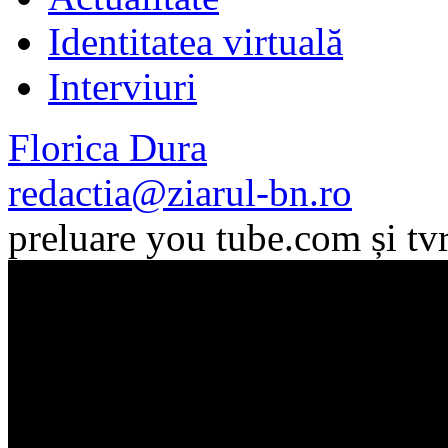
Identitatea virtuală
Interviuri
Florica Dura
redactia@ziarul-bn.ro
preluare you tube.com și tvr