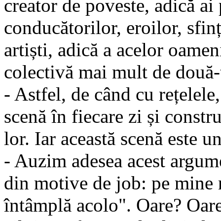
creator de poveste, adică ai 
conducătorilor, eroilor, sfin
artiști, adică a acelor oam
colectivă mai mult de două-t
- Astfel, de când cu rețelel
scenă în fiecare zi și const
lor. Iar această scenă este u
- Auzim adesea acest argume
din motive de job: pe mine 
întâmplă acolo". Oare? Oare