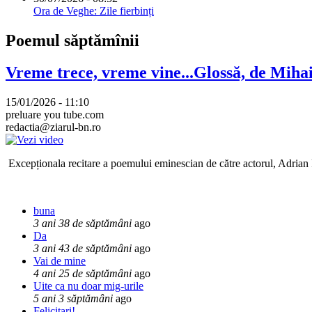
Ora de Veghe: Zile fierbinți
Poemul săptămînii
Vreme trece, vreme vine...Glossă, de Mih
15/01/2026 - 11:10
preluare you tube.com
redactia@ziarul-bn.ro
Excepționala recitare a poemului eminescian de către actorul, Adrian P
buna
3 ani 38 de săptămâni
ago
Da
3 ani 43 de săptămâni
ago
Vai de mine
4 ani 25 de săptămâni
ago
Uite ca nu doar mig-urile
5 ani 3 săptămâni
ago
Felicitari!