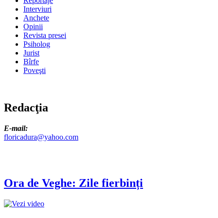
Reportaje
Interviuri
Anchete
Opinii
Revista presei
Psiholog
Jurist
Bîrfe
Poveşti
Redacţia
E-mail:
floricadura@yahoo.com
Ora de Veghe: Zile fierbinți