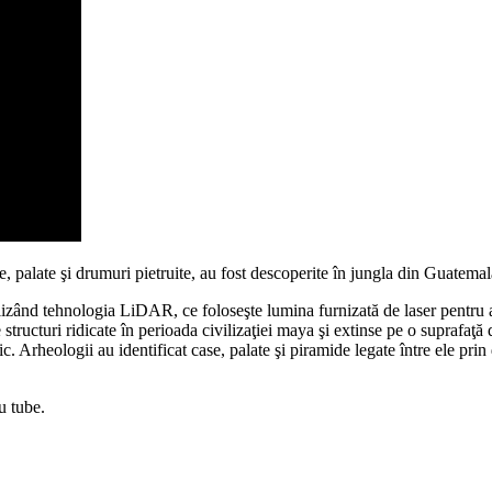
de, palate şi drumuri pietruite, au fost descoperite în jungla din Guatema
zând tehnologia LiDAR, ce foloseşte lumina furnizată de laser pentru a s
 structuri ridicate în perioada civilizaţiei maya şi extinse pe o suprafaţ
. Arheologii au identificat case, palate şi piramide legate între ele prin
u tube.