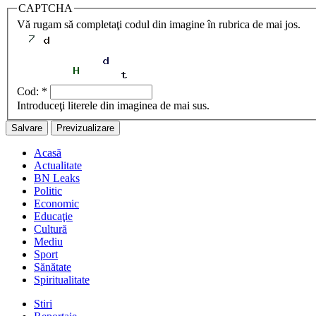
CAPTCHA
Vă rugam să completaţi codul din imagine în rubrica de mai jos.
Cod:
*
Introduceţi literele din imaginea de mai sus.
Acasă
Actualitate
BN Leaks
Politic
Economic
Educaţie
Cultură
Mediu
Sport
Sănătate
Spiritualitate
Stiri