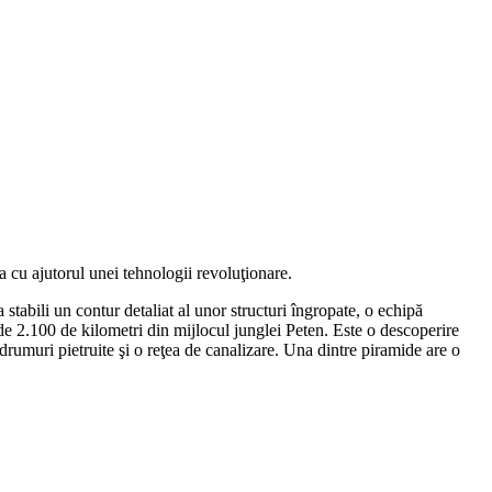
la cu ajutorul unei tehnologii revoluţionare.
tabili un contur detaliat al unor structuri îngropate, o echipă
ă de 2.100 de kilometri din mijlocul junglei Peten. Este o descoperire
 drumuri pietruite şi o reţea de canalizare. Una dintre piramide are o