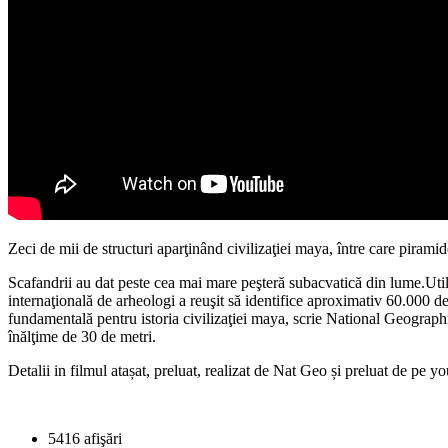
Zeci de mii de structuri aparţinând civilizaţiei maya, între care pirami
Scafandrii au dat peste cea mai mare peşteră subacvatică din lume.Utili
internaţională de arheologi a reuşit să identifice aproximativ 60.000 de
fundamentală pentru istoria civilizaţiei maya, scrie National Geographic
înălţime de 30 de metri.
Detalii in filmul atașat, preluat, realizat de Nat Geo și preluat de pe yo
5416 afişări