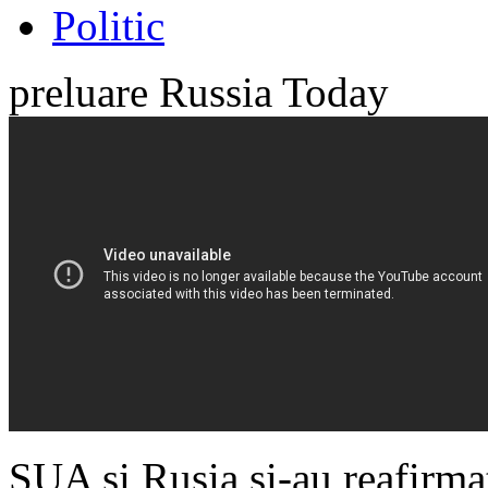
Politic
preluare Russia Today
SUA şi Rusia şi-au reafirma