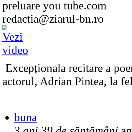
preluare you tube.com
redactia@ziarul-bn.ro
Excepționala recitare a poe
actorul, Adrian Pintea, la fe
buna
3 ani 39 de săptămâni
ag