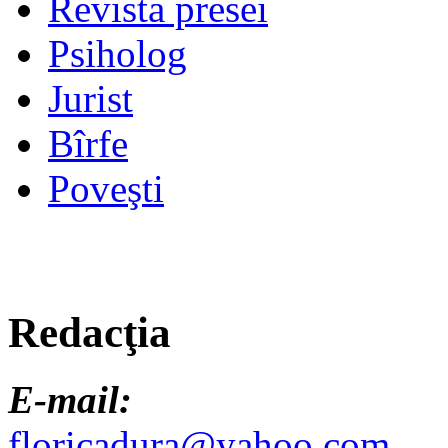
Revista presei
Psiholog
Jurist
Bîrfe
Poveşti
Redacţia
E-mail:
floricadura@yahoo.com